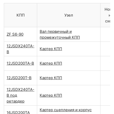
Ном
КПП
Узел
на
схе
Вал первичный и
ZF S6-90
промежуточный КПП
12JSDX240TA-
Картер КПП
1
B
12JSD200TA-B
Картер КПП
1
12JSD200T-B
Картер КПП
1
12JSDX240TA-
1
B под
Картер КПП
ретардер
Картер сцепления и корпус
16JSD200TA