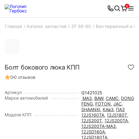
0
Главная
Каталог запчастей
ZF S6-90
Вал первичный и п
Болт бокового люка КПП
0
0 отзывов
Артикул
Q1421025
Марки автомобилей
МАЗ
,
BAW
,
CAMC
,
DONG
FENG
,
FOTON
,
JAC
,
SHAANXI
,
КАвЗ
,
ПАЗ
Модели КПП
12JS160TA
,
12JS180T
,
12JS200T
,
12JS200TA
,
12JS200TA-МАЗ
,
12JSD160A
,
12JSD180TA
,