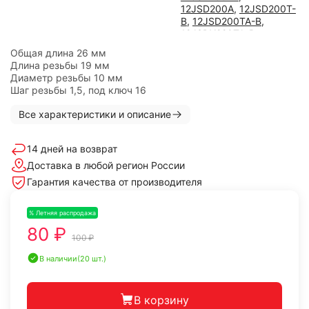
12JSD200A
,
12JSD200T-
B
,
12JSD200TA-B
,
12JSDX220TA-B
,
12JSDX240TA-B
,
Общая длина 26 мм
12JSDX240TA-B под
Длина резьбы 19 мм
ретардер
,
16JS200TA
,
Диаметр резьбы 10 мм
16JSD200TA
,
9JS135A
,
Шаг резьбы 1,5, под ключ 16
9JS135A-МАЗ
,
9JS135T-
A
,
9JS200TA
,
Все характеристики и описание
HW25712XSTC
,
ZF S6-90
14 дней на возврат
Доставка в любой регион России
Гарантия качества от производителя
% Летняя распродажа
-20%
80 ₽
100 ₽
В наличии
(20 шт.)
В корзину