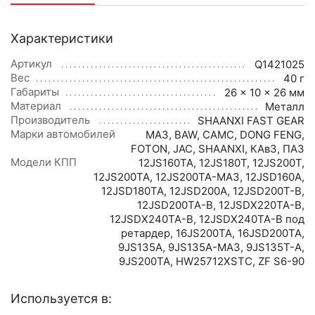
Характеристики
Артикул
Q1421025
Вес
40 г
Габариты
26 × 10 × 26 мм
Материал
Металл
Производитель
SHAANXI FAST GEAR
Марки автомобилей
МАЗ
,
BAW
,
CAMC
,
DONG FENG
,
FOTON
,
JAC
,
SHAANXI
,
КАвЗ
,
ПАЗ
Модели КПП
12JS160TA
,
12JS180T
,
12JS200T
,
12JS200TA
,
12JS200TA-МАЗ
,
12JSD160A
,
12JSD180TA
,
12JSD200A
,
12JSD200T-B
,
12JSD200TA-B
,
12JSDX220TA-B
,
12JSDX240TA-B
,
12JSDX240TA-B под
ретардер
,
16JS200TA
,
16JSD200TA
,
9JS135A
,
9JS135A-МАЗ
,
9JS135T-A
,
9JS200TA
,
HW25712XSTC
,
ZF S6-90
Используется в: