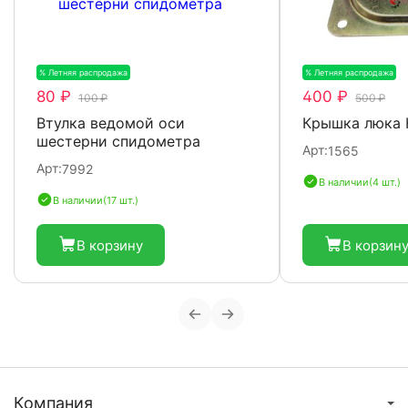
% Летняя распродажа
-20%
% Летняя распродажа
-
80 ₽
400 ₽
100 ₽
500 ₽
Втулка ведомой оси
Крышка люка
шестерни спидометра
Арт:
1565
Арт:
7992
В наличии
(4 шт.)
В наличии
(17 шт.)
В корзину
В корзин
Компания