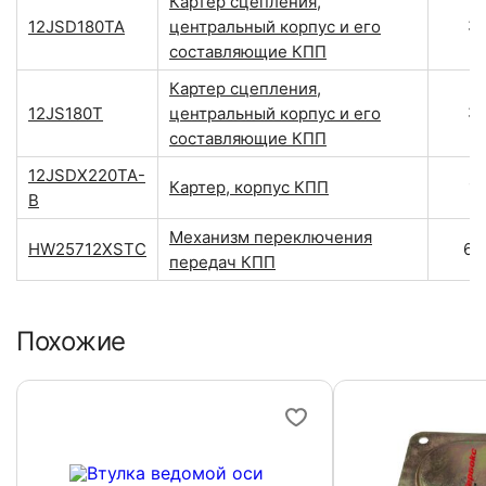
Картер сцепления,
3
12JSD180TA
центральный корпус и его
составляющие КПП
Картер сцепления,
3
12JS180T
центральный корпус и его
составляющие КПП
12JSDX220TA-
Картер, корпус КПП
1
B
Механизм переключения
HW25712XSTC
66
передач КПП
Похожие