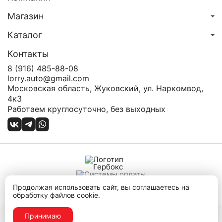
Магазин
Каталог
Контакты
8 (916) 485-88-08
lorry.auto@gmail.com
Московская область, Жуковский, ул. Наркомвод,
4к3
Работаем круглосуточно, без выходных
Карта сайта
Продолжая использовать сайт, вы соглашаетесь на
Политика конфиденциальности
обработку файлов cookie.
Публичная оферта
Данный сайт носит информационный характер и не
Принимаю
является публичной офертой.