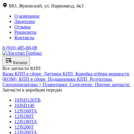
МО, Жуковский, ул. Наркомвод, 4к3
О компании
Лицензии
Отзывы
Реквизиты
Контакты
8 (916) 485-88-08
Каталог
Все запчасти КПП
Валы КПП в сборе
Датчики КПП
Коробка отбора мощности
(КОМ)
КПП в сборе
Подшипники КПП
Редукторы
Синхронизаторы + Планетарки
Сцепление
Прочие запчасти
Запчасти к коробкам передач
10JSD120TB
10JSD140
12JS160TA
12JS180T
12JS180TA
12JS200T
12JS200TA