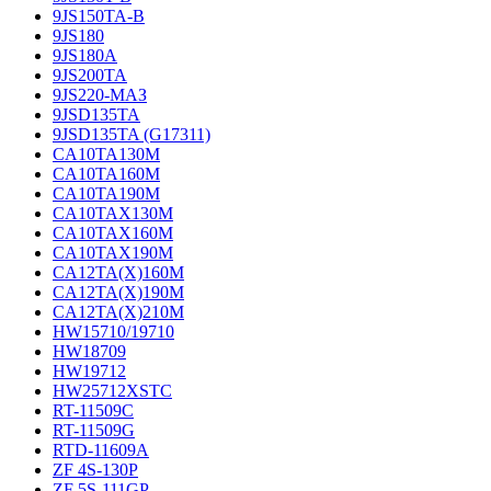
9JS150TA-B
9JS180
9JS180A
9JS200TA
9JS220-МАЗ
9JSD135TA
9JSD135TA (G17311)
CA10TA130M
CA10TA160M
CA10TA190M
CA10TAX130M
CA10TAX160M
CA10TAX190M
CA12TA(X)160M
CA12TA(X)190M
CA12TA(X)210M
HW15710/19710
HW18709
HW19712
HW25712XSTC
RT-11509C
RT-11509G
RTD-11609A
ZF 4S-130P
ZF 5S-111GP