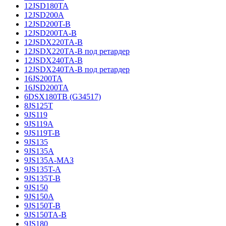
12JSD180TA
12JSD200A
12JSD200T-B
12JSD200TA-B
12JSDX220TA-B
12JSDX220TA-B под ретардер
12JSDX240TA-B
12JSDX240TA-B под ретардер
16JS200TA
16JSD200TA
6DSX180TB (G34517)
8JS125T
9JS119
9JS119A
9JS119T-B
9JS135
9JS135A
9JS135A-МАЗ
9JS135T-A
9JS135T-B
9JS150
9JS150A
9JS150T-B
9JS150TA-B
9JS180