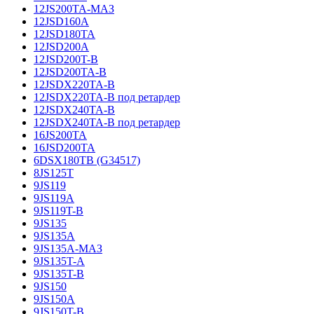
12JS200TA-МАЗ
12JSD160A
12JSD180TA
12JSD200A
12JSD200T-B
12JSD200TA-B
12JSDX220TA-B
12JSDX220TA-B под ретардер
12JSDX240TA-B
12JSDX240TA-B под ретардер
16JS200TA
16JSD200TA
6DSX180TB (G34517)
8JS125T
9JS119
9JS119A
9JS119T-B
9JS135
9JS135A
9JS135A-МАЗ
9JS135T-A
9JS135T-B
9JS150
9JS150A
9JS150T-B