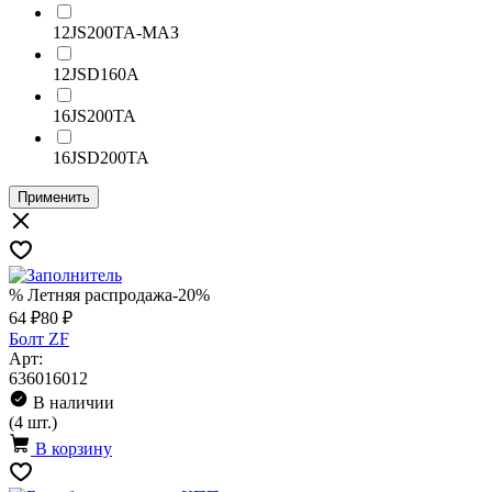
12JS200TA-МАЗ
12JSD160A
16JS200TA
16JSD200TA
Применить
% Летняя распродажа
-20%
64 ₽
80 ₽
Болт ZF
Арт:
636016012
В наличии
(4 шт.)
В корзину