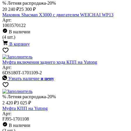
% Летняя распродажа
-20%
20 240 ₽
25 300 ₽
Маховик Shaсмan X3000 с двигателем WEICHAI WP13
Арт:
1003570122
В наличии
(4 шт.)
В корзину
Муфта включения заднего хода КПП на Yutong
Арт:
6DS180T-1701109-2
Узнать наличие
и цену
% Летняя распродажа
-20%
2 420 ₽
3 025 ₽
Муфта КПП на Yutong
Арт:
FJ95-1701108
В наличии
(2 шт.)