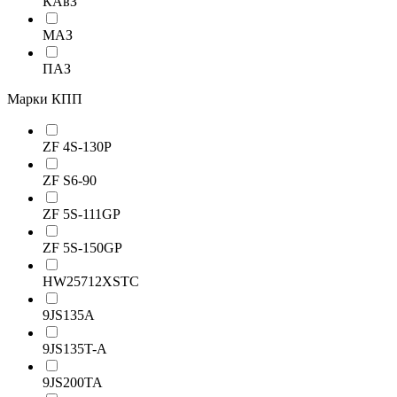
КАвЗ
МАЗ
ПАЗ
Марки КПП
ZF 4S-130P
ZF S6-90
ZF 5S-111GP
ZF 5S-150GP
HW25712XSTC
9JS135A
9JS135T-A
9JS200TA