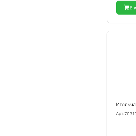
В 
Игольч
Арт:
7031