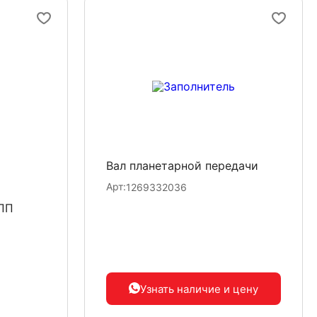
Вал планетарной передачи
Арт:
1269332036
КПП
Узнать наличие
и цену