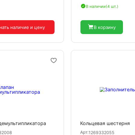
В наличии
(4 шт.)
нать наличие
и цену
В корзину
демультипликатора
Кольцевая шестерня
Арт:
32008
1269332055