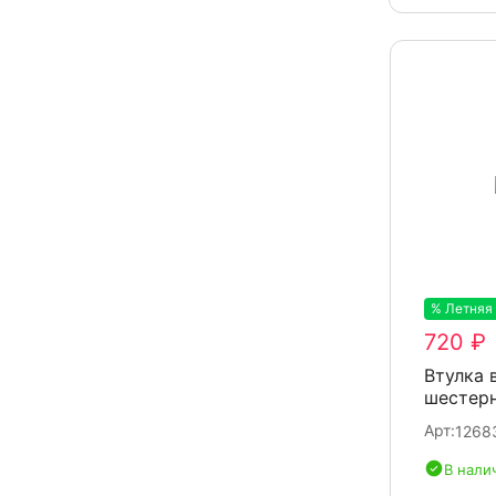
12JSDX240TA-B
12JSD200T-B
12JS160TA
12JSD180TA
12JS180T
12JSDX240TA-B под ретардер
12JS200T
12JS200TA
12JS200TA-МАЗ
% Летняя
720 ₽
12JSD160A
Втулка 
16JS200TA
шестерн
16JSD200TA
Арт:
1268
В нали