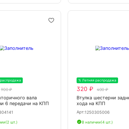
 распродажа
-20%
% Летняя распродажа
-20%
320 ₽
900 ₽
400 ₽
вторичного вала
Втулка шестерни задн
и 6 передачи на КПП
хода на КПП
Арт:
304141
1250305006
чии
(2 шт.)
В наличии
(4 шт.)