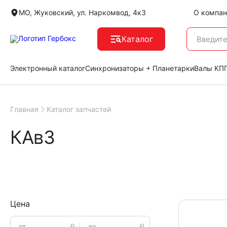
МО, Жуковский, ул. Наркомвод, 4к3
О компан
Каталог
Электронный каталог
Синхронизаторы + Планетарки
Валы КПП
Главная
Каталог запчастей
КАвЗ
Цена
₽
₽
от
до