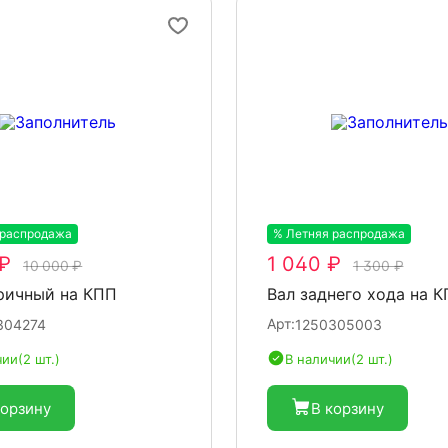
 распродажа
-20%
% Летняя распродажа
-20%
₽
1 040 ₽
10 000 ₽
1 300 ₽
ричный на КПП
Вал заднего хода на 
Арт:
304274
1250305003
чии
(2 шт.)
В наличии
(2 шт.)
корзину
В корзину