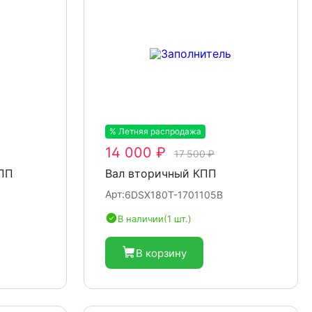
% Летняя распродажа
-20%
14 000 ₽
17 500 ₽
КПП
Вал вторичный КПП
Арт:
6DSX180T-1701105B
В наличии
(1 шт.)
В корзину