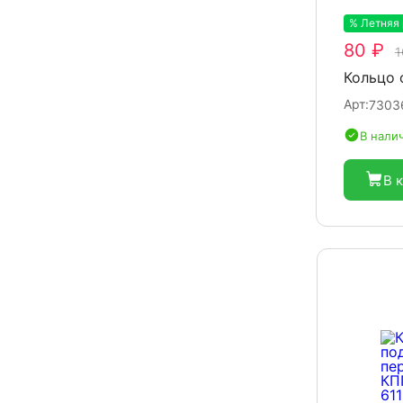
% Летняя
80 ₽
1
Кольцо 
Арт:
7303
В нали
В 