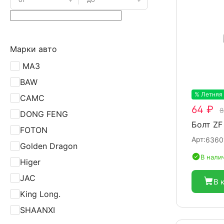
Марки авто
МАЗ
BAW
% Летняя
CAMC
64 ₽
8
DONG FENG
Болт ZF
FOTON
Арт:
6360
Golden Dragon
В нали
Higer
JAC
В 
King Long.
SHAANXI