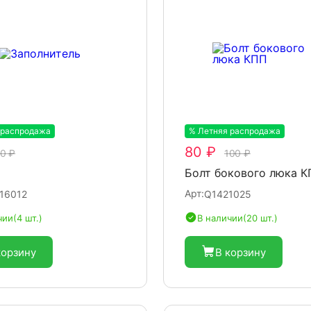
 распродажа
-20%
% Летняя распродажа
-20%
80 ₽
0 ₽
100 ₽
Болт бокового люка 
Арт:
16012
Q1421025
чии
(4 шт.)
В наличии
(20 шт.)
корзину
В корзину