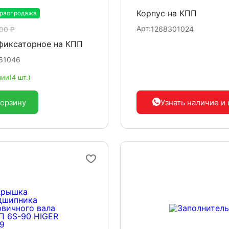
Корпус на КПП
 распродажа
-20%
Арт:
1268301024
00 ₽
фиксаторное на КПП
61046
чии
(4 шт.)
корзину
Узнать наличие
и