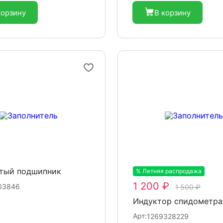
корзину
В корзину
атый подшипник
% Летняя распродажа
-20%
1 200 ₽
03846
1 500 ₽
Индуктор спидометра
Арт:
1269328229