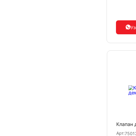
Уз
Клапан 
Арт:
7501