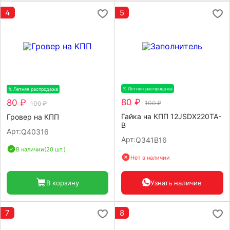
4
5
% Летняя распродажа
-20%
% Летняя распродажа
-20%
80 ₽
80 ₽
100 ₽
100 ₽
Гайка на КПП 12JSDX220TA-
Гровер на КПП
B
Арт:
Q40316
Арт:
Q341B16
В наличии
(20 шт.)
Нет в наличии
В корзину
Узнать наличие
7
8