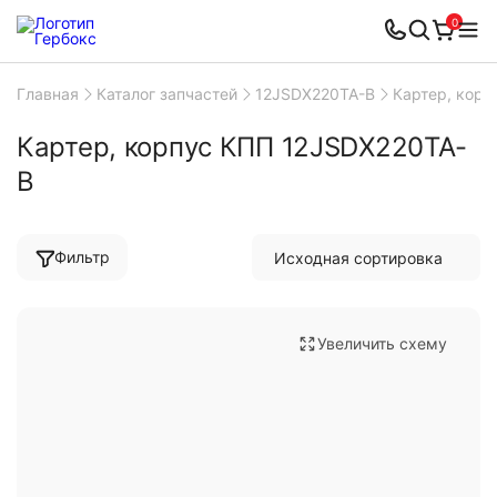
0
Главная
Каталог запчастей
12JSDX220TA-B
Картер, кор
Картер, корпус КПП 12JSDX220TA-
B
Фильтр
Увеличить схему