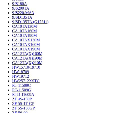
9JS180A
9JS200TA
9JS220-МАЗ
9JSD135TA
9JSD135TA (G17311)
CA10TA130M
CA10TA160M
CA10TA190M
CA10TAX130M
CA10TAX160M
CA10TAX190M
CA12TA(X)160M
CA12TA(X)190M
CA12TA(X)210M
HW15710/19710
HW18709
HW19712
HW25712XSTC
RT-11509C
RT-11509G
RTD-11609A
ZF 4S-130P
ZF 5S-111GP
ZF 5S-150GP
ZF S6-90