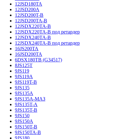
12JSD180TA
12JSD200A
12JSD200T-B
12JSD200TA-B
12JSDX220TA-B
12JSDX220TA-B под ретардер
12JSDX240TA-B
12JSDX240TA-B под ретардер
16JS200TA
16JSD200TA
6DSX180TB (G34517)
8JS125T
9JS119
9JS119A
9JS119T-B
9JS135
9JS135A
9JS135A-МАЗ
9JS135T-A
9JS135T-B
9JS150
9JS150A
9JS150T-B
9JS150TA-B
9JS180