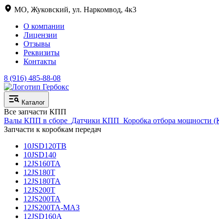
МО, Жуковский, ул. Наркомвод, 4к3
О компании
Лицензии
Отзывы
Реквизиты
Контакты
8 (916) 485-88-08
Каталог
Все запчасти КПП
Валы КПП в сборе
Датчики КПП
Коробка отбора мощности 
Запчасти к коробкам передач
10JSD120TB
10JSD140
12JS160TA
12JS180T
12JS180TA
12JS200T
12JS200TA
12JS200TA-МАЗ
12JSD160A