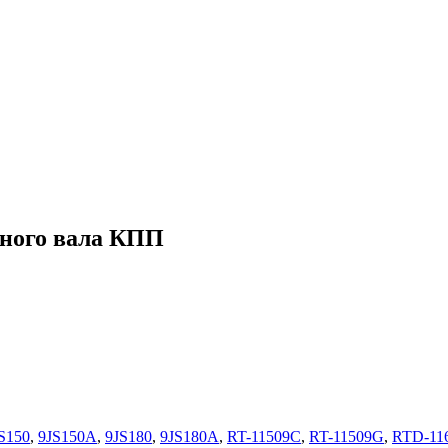
чного вала КПП
S150
,
9JS150A
,
9JS180
,
9JS180A
,
RT-11509C
,
RT-11509G
,
RTD-11