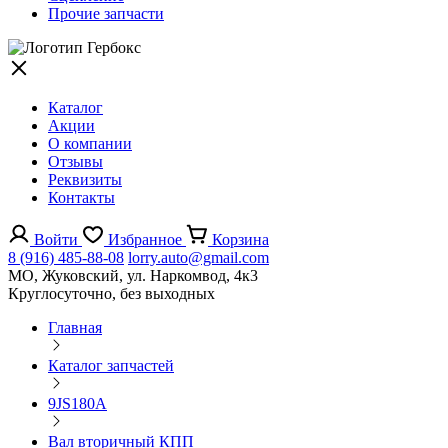
Прочие запчасти
Каталог
Акции
О компании
Отзывы
Реквизиты
Контакты
Войти
Избранное
Корзина
8 (916) 485-88-08
lorry.auto@gmail.com
МО, Жуковский, ул. Наркомвод, 4к3
Круглосуточно, без выходных
Главная
Каталог запчастей
9JS180A
Вал вторичный КПП