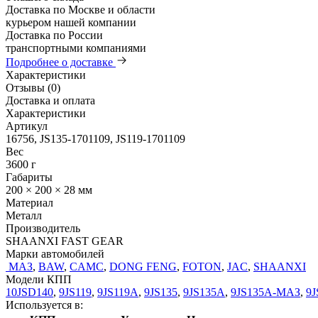
Доставка по Москве и области
курьером нашей компании
Доставка по России
транспортными компаниями
Подробнее о доставке
Характеристики
Отзывы (0)
Доставка и оплата
Характеристики
Артикул
16756, JS135-1701109, JS119-1701109
Вес
3600 г
Габариты
200 × 200 × 28 мм
Материал
Металл
Производитель
SHAANXI FAST GEAR
Марки автомобилей
МАЗ
,
BAW
,
CAMC
,
DONG FENG
,
FOTON
,
JAC
,
SHAANXI
Модели КПП
10JSD140
,
9JS119
,
9JS119A
,
9JS135
,
9JS135A
,
9JS135A-МАЗ
,
9J
Используется в: