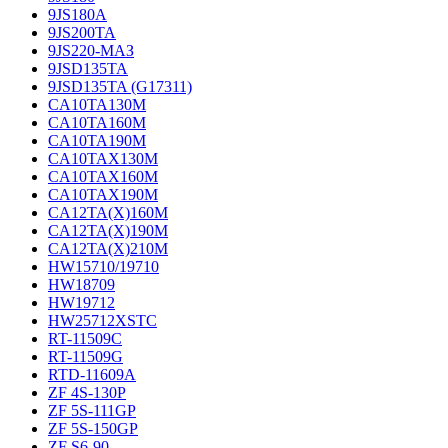
9JS180A
9JS200TA
9JS220-МАЗ
9JSD135TA
9JSD135TA (G17311)
CA10TA130M
CA10TA160M
CA10TA190M
CA10TAX130M
CA10TAX160M
CA10TAX190M
CA12TA(X)160M
CA12TA(X)190M
CA12TA(X)210M
HW15710/19710
HW18709
HW19712
HW25712XSTC
RT-11509C
RT-11509G
RTD-11609A
ZF 4S-130P
ZF 5S-111GP
ZF 5S-150GP
ZF S6-90