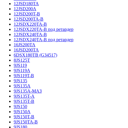
12JSD180TA
12JSD200A
12JSD200T-B
12JSD200TA-B
12JSDX220TA-B
12JSDX220TA-B под ретардер
12JSDX240TA-B
12JSDX240TA-B под ретардер
16JS200TA
16JSD200TA
6DSX180TB (G34517)
8JS125T
9JS119
9JS119A
9JS119T-B
9JS135
9JS135A
9JS135A-МАЗ
9JS135T-A
9JS135T-B
9JS150
9JS150A
9JS150T-B
9JS150TA-B
9JS180