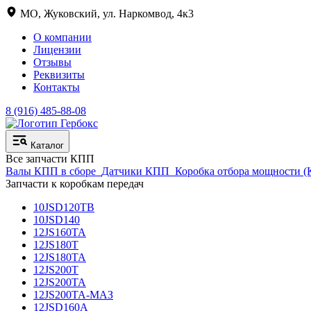
МО, Жуковский, ул. Наркомвод, 4к3
О компании
Лицензии
Отзывы
Реквизиты
Контакты
8 (916) 485-88-08
Каталог
Все запчасти КПП
Валы КПП в сборе
Датчики КПП
Коробка отбора мощности 
Запчасти к коробкам передач
10JSD120TB
10JSD140
12JS160TA
12JS180T
12JS180TA
12JS200T
12JS200TA
12JS200TA-МАЗ
12JSD160A