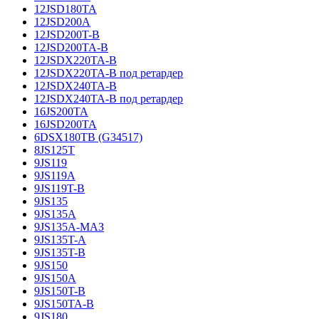
12JSD180TA
12JSD200A
12JSD200T-B
12JSD200TA-B
12JSDX220TA-B
12JSDX220TA-B под ретардер
12JSDX240TA-B
12JSDX240TA-B под ретардер
16JS200TA
16JSD200TA
6DSX180TB (G34517)
8JS125T
9JS119
9JS119A
9JS119T-B
9JS135
9JS135A
9JS135A-МАЗ
9JS135T-A
9JS135T-B
9JS150
9JS150A
9JS150T-B
9JS150TA-B
9JS180