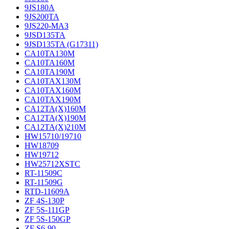
9JS180A
9JS200TA
9JS220-МАЗ
9JSD135TA
9JSD135TA (G17311)
CA10TA130M
CA10TA160M
CA10TA190M
CA10TAX130M
CA10TAX160M
CA10TAX190M
CA12TA(X)160M
CA12TA(X)190M
CA12TA(X)210M
HW15710/19710
HW18709
HW19712
HW25712XSTC
RT-11509C
RT-11509G
RTD-11609A
ZF 4S-130P
ZF 5S-111GP
ZF 5S-150GP
ZF S6-90