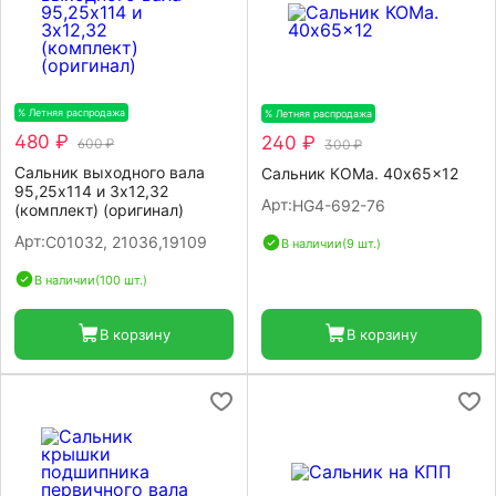
% Летняя распродажа
-20%
% Летняя распродажа
-20%
480 ₽
240 ₽
600 ₽
300 ₽
Сальник выходного вала
Сальник КОМа. 40x65x12
95,25х114 и 3х12,32
Арт:
HG4-692-76
(комплект) (оригинал)
Арт:
C01032, 21036,19109
В наличии
(9 шт.)
В наличии
(100 шт.)
В корзину
В корзину