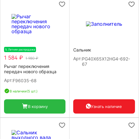
Сальник
% Летняя распродажа
-20%
1 584 ₽
1 980 ₽
Арт:
PG40X65X12HG4-692-
67
Рычаг переключения
передач нового образца
Арт:
F96035-68
В наличии
(5 шт.)
В корзину
Узнать наличие