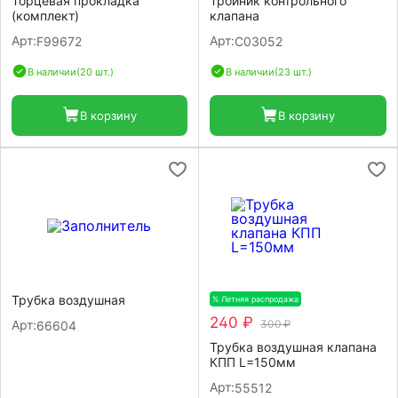
Торцевая прокладка
Тройник контрольного
(комплект)
клапана
Арт:
Арт:
F99672
C03052
В наличии
(20 шт.)
В наличии
(23 шт.)
В корзину
В корзину
Трубка воздушная
% Летняя распродажа
-20%
240 ₽
Арт:
300 ₽
66604
Трубка воздушная клапана
КПП L=150мм
Арт:
55512