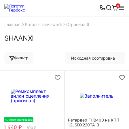
0
Главная
Каталог запчастей
Страница 6
SHAANXI
Фильтр
Ретардер FHB400 на КПП
% Летняя распродажа
-20%
12JSDX220TA-B
1 440 ₽
1 800 ₽