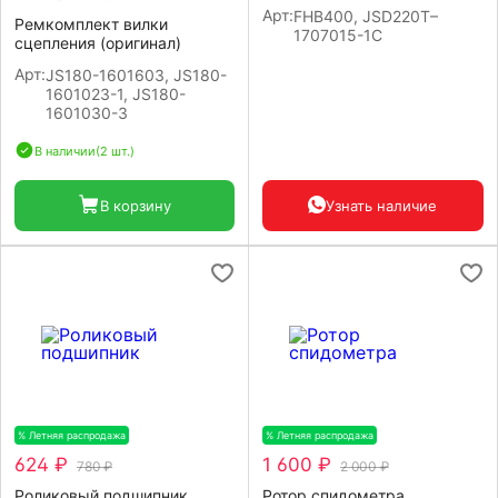
Арт:
FHB400, JSD220T–
Ремкомплект вилки
1707015-1C
сцепления (оригинал)
Арт:
JS180-1601603, JS180-
1601023-1, JS180-
1601030-3
В наличии
(2 шт.)
В корзину
Узнать наличие
% Летняя распродажа
-20%
% Летняя распродажа
-20%
624 ₽
1 600 ₽
780 ₽
2 000 ₽
Роликовый подшипник
Ротор спидометра