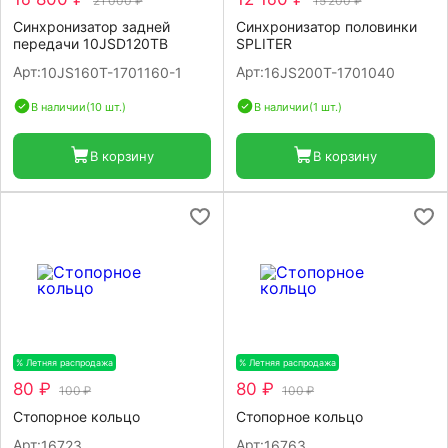
21 000 ₽
15 200 ₽
Синхронизатор задней
Синхронизатор половинки
передачи 10JSD120TB
SPLITER
Арт:
Арт:
10JS160T-1701160-1
16JS200T-1701040
В наличии
(10 шт.)
В наличии
(1 шт.)
В корзину
В корзину
% Летняя распродажа
-20%
% Летняя распродажа
-20%
80 ₽
80 ₽
100 ₽
100 ₽
Стопорное кольцо
Стопорное кольцо
Арт:
Арт:
16723
16763