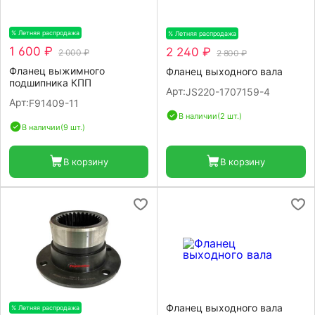
% Летняя распродажа
-20%
% Летняя распродажа
-20%
1 600 ₽
2 240 ₽
2 000 ₽
2 800 ₽
Фланец выжимного
Фланец выходного вала
подшипника КПП
Арт:
JS220-1707159-4
Арт:
F91409-11
В наличии
(2 шт.)
В наличии
(9 шт.)
В корзину
В корзину
Фланец выходного вала
% Летняя распродажа
-20%