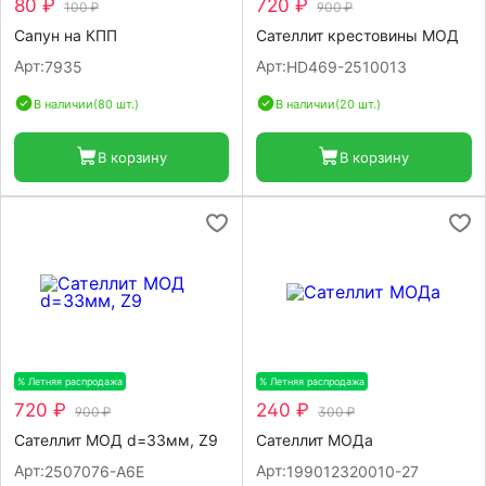
80 ₽
720 ₽
100 ₽
900 ₽
Сапун на КПП
Сателлит крестовины МОД
Арт:
Арт:
7935
HD469-2510013
В наличии
(80 шт.)
В наличии
(20 шт.)
В корзину
В корзину
% Летняя распродажа
-20%
% Летняя распродажа
-20%
720 ₽
240 ₽
900 ₽
300 ₽
Сателлит МОД d=33мм, Z9
Сателлит МОДа
Арт:
Арт:
2507076-A6E
199012320010-27