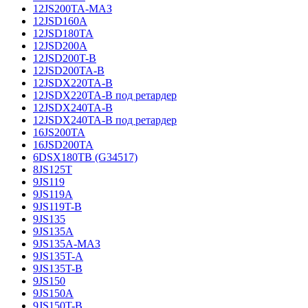
12JS200TA-МАЗ
12JSD160A
12JSD180TA
12JSD200A
12JSD200T-B
12JSD200TA-B
12JSDX220TA-B
12JSDX220TA-B под ретардер
12JSDX240TA-B
12JSDX240TA-B под ретардер
16JS200TA
16JSD200TA
6DSX180TB (G34517)
8JS125T
9JS119
9JS119A
9JS119T-B
9JS135
9JS135A
9JS135A-МАЗ
9JS135T-A
9JS135T-B
9JS150
9JS150A
9JS150T-B