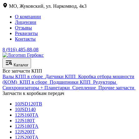
МО, Жуковский, ул. Наркомвод, 4к3
О компании
Лицензии
Отзывы
Реквизиты
Контакты
8 (916) 485-88-08
Каталог
Все запчасти КПП
Валы КПП в сборе
Датчики КПП
Коробка отбора мощности
(КОМ)
КПП в сборе
Подшипники КПП
Редукторы
Синхронизаторы + Планетарки
Сцепление
Прочие запчасти
Запчасти к коробкам передач
10JSD120TB
10JSD140
12JS160TA
12JS180T
12JS180TA
12JS200T
12JS200TA