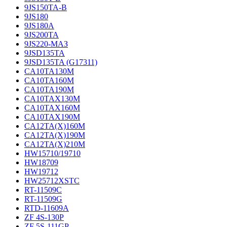
9JS150TA-B
9JS180
9JS180A
9JS200TA
9JS220-МАЗ
9JSD135TA
9JSD135TA (G17311)
CA10TA130M
CA10TA160M
CA10TA190M
CA10TAX130M
CA10TAX160M
CA10TAX190M
CA12TA(X)160M
CA12TA(X)190M
CA12TA(X)210M
HW15710/19710
HW18709
HW19712
HW25712XSTC
RT-11509C
RT-11509G
RTD-11609A
ZF 4S-130P
ZF 5S-111GP