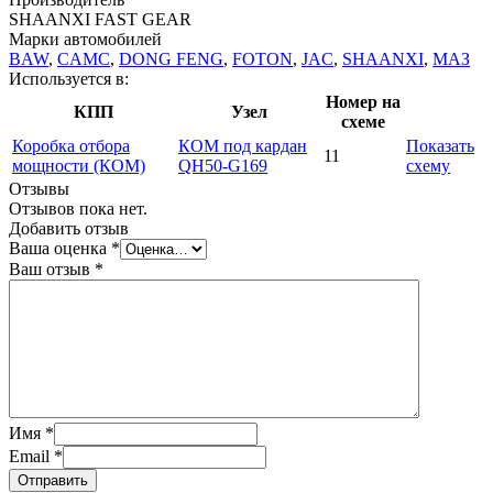
SHAANXI FAST GEAR
Марки автомобилей
BAW
,
CAMC
,
DONG FENG
,
FOTON
,
JAC
,
SHAANXI
,
МАЗ
Используется в:
Номер на
КПП
Узел
схеме
Коробка отбора
КОМ под кардан
Показать
11
мощности (КОМ)
QH50-G169
схему
Отзывы
Отзывов пока нет.
Добавить отзыв
Ваша оценка
*
Ваш отзыв
*
Имя
*
Email
*
Отправить