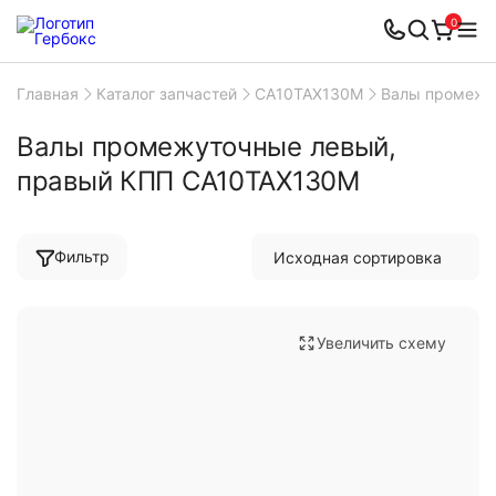
0
Главная
Каталог запчастей
CA10TAX130M
Валы промежу
Валы промежуточные левый,
правый КПП CA10TAX130M
Фильтр
Увеличить схему