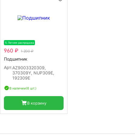
% Летняя распродажа
-20%
960 ₽
1 200 ₽
Подшипник
Арт:
AZ9003320309,
370309Y, NUP309E,
192309E
В наличии
(6 шт.)
В корзину