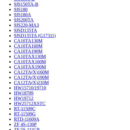
9JS150TA-B
9JS180
9JS180A
9JS200TA
9JS220-МАЗ
9JSD135TA
9JSD135TA (G17311)
CA10TA130M
CA10TA160M
CA10TA190M
CA10TAX130M
CA10TAX160M
CA10TAX190M
CA12TA(X)160M
CA12TA(X)190M
CA12TA(X)210M
HW15710/19710
HW18709
HW19712
HW25712XSTC
RT-11509C
RT-11509G
RTD-11609A
ZF 4S-130P
ZF 5S-111GP