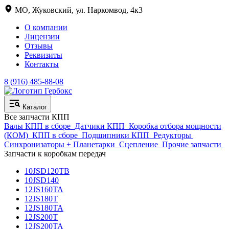
МО, Жуковский, ул. Наркомвод, 4к3
О компании
Лицензии
Отзывы
Реквизиты
Контакты
8 (916) 485-88-08
Каталог
Все запчасти КПП
Валы КПП в сборе
Датчики КПП
Коробка отбора мощности
(КОМ)
КПП в сборе
Подшипники КПП
Редукторы
Синхронизаторы + Планетарки
Сцепление
Прочие запчасти
Запчасти к коробкам передач
10JSD120TB
10JSD140
12JS160TA
12JS180T
12JS180TA
12JS200T
12JS200TA