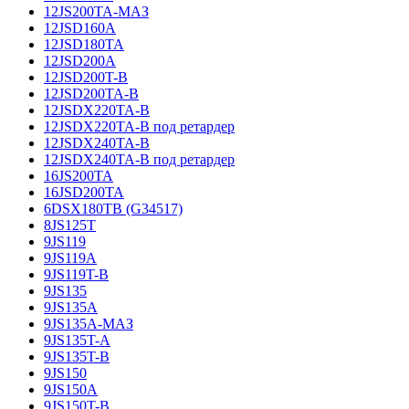
12JS200TA-МАЗ
12JSD160A
12JSD180TA
12JSD200A
12JSD200T-B
12JSD200TA-B
12JSDX220TA-B
12JSDX220TA-B под ретардер
12JSDX240TA-B
12JSDX240TA-B под ретардер
16JS200TA
16JSD200TA
6DSX180TB (G34517)
8JS125T
9JS119
9JS119A
9JS119T-B
9JS135
9JS135A
9JS135A-МАЗ
9JS135T-A
9JS135T-B
9JS150
9JS150A
9JS150T-B