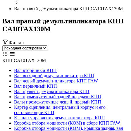
Вал правый демультипликатора КПП CA10TAX130M
Вал правый демультипликатора КПП
CA10TAX130M
Фильтр
КПП CA10TAX130M
Вал вторичный КПП
Вал выходной демультипликатора КПП
Вал левый демультипликатора КПП FAW
Вал первичный КПП
Вал правый демультипликатора КПП
Вал промежуточный задней передачи КПП
Валы промежуточные левый, правый КПП
Картер сцепления, центральный корпус и его
составляющие КПП
Клапан управления демультипликатора КПП
Коробка отбора мощности (КОМ) в сборе КПП FAW
Коробка отбора мощности (КОМ), крышка задняя, вал