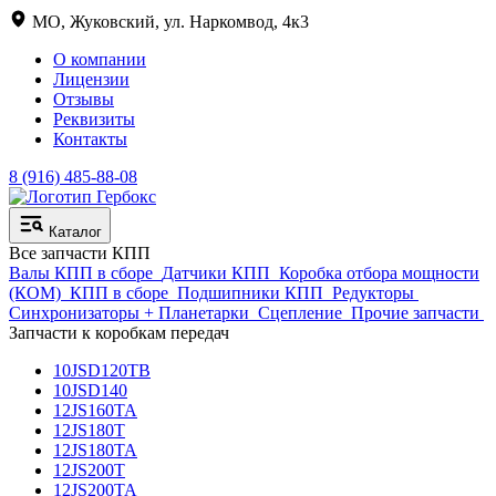
МО, Жуковский, ул. Наркомвод, 4к3
О компании
Лицензии
Отзывы
Реквизиты
Контакты
8 (916) 485-88-08
Каталог
Все запчасти КПП
Валы КПП в сборе
Датчики КПП
Коробка отбора мощности
(КОМ)
КПП в сборе
Подшипники КПП
Редукторы
Синхронизаторы + Планетарки
Сцепление
Прочие запчасти
Запчасти к коробкам передач
10JSD120TB
10JSD140
12JS160TA
12JS180T
12JS180TA
12JS200T
12JS200TA