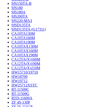
9JS150TA-B
9JS180
9JS180A
9JS200TA
9JS220-МАЗ
9JSD135TA
9JSD135TA (G17311)
CA10TA130M
CA10TA160M
CA10TA190M
CA10TAX130M
CA10TAX160M
CA10TAX190M
CA12TA(X)160M
CA12TA(X)190M
CA12TA(X)210M
HW15710/19710
HW18709
HW19712
HW25712XSTC
RT-11509C
RT-11509G
RTD-11609A
ZF 4S-130P
ZF 5S-111GP