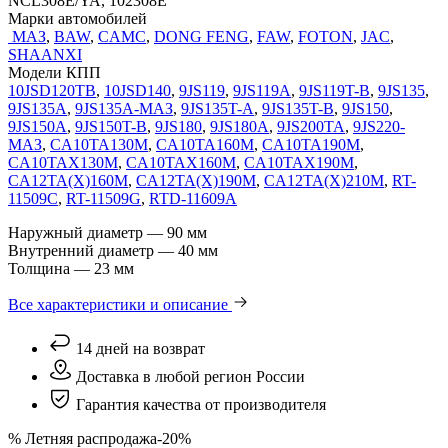
NCL308E/YA, 102308E
Марки автомобилей
МАЗ
,
BAW
,
CAMC
,
DONG FENG
,
FAW
,
FOTON
,
JAC
,
SHAANXI
Модели КПП
10JSD120TB
,
10JSD140
,
9JS119
,
9JS119A
,
9JS119T-B
,
9JS135
,
9JS135A
,
9JS135A-МАЗ
,
9JS135T-A
,
9JS135T-B
,
9JS150
,
9JS150A
,
9JS150T-B
,
9JS180
,
9JS180A
,
9JS200TA
,
9JS220-
МАЗ
,
CA10TA130M
,
CA10TA160M
,
CA10TA190M
,
CA10TAX130M
,
CA10TAX160M
,
CA10TAX190M
,
CA12TA(X)160M
,
CA12TA(X)190M
,
CA12TA(X)210M
,
RT-
11509C
,
RT-11509G
,
RTD-11609A
Наружный диаметр — 90 мм
Внутренний диаметр — 40 мм
Толщина — 23 мм
Все характеристики и описание
14 дней на возврат
Доставка в любой регион России
Гарантия качества от производителя
% Летняя распродажа
-20%