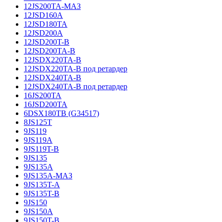
12JS200TA-МАЗ
12JSD160A
12JSD180TA
12JSD200A
12JSD200T-B
12JSD200TA-B
12JSDX220TA-B
12JSDX220TA-B под ретардер
12JSDX240TA-B
12JSDX240TA-B под ретардер
16JS200TA
16JSD200TA
6DSX180TB (G34517)
8JS125T
9JS119
9JS119A
9JS119T-B
9JS135
9JS135A
9JS135A-МАЗ
9JS135T-A
9JS135T-B
9JS150
9JS150A
9JS150T-B