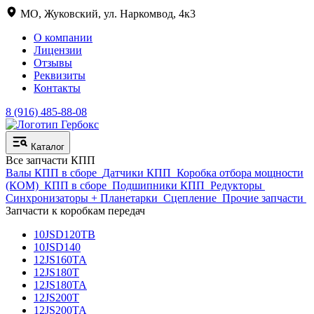
МО, Жуковский, ул. Наркомвод, 4к3
О компании
Лицензии
Отзывы
Реквизиты
Контакты
8 (916) 485-88-08
Каталог
Все запчасти КПП
Валы КПП в сборе
Датчики КПП
Коробка отбора мощности
(КОМ)
КПП в сборе
Подшипники КПП
Редукторы
Синхронизаторы + Планетарки
Сцепление
Прочие запчасти
Запчасти к коробкам передач
10JSD120TB
10JSD140
12JS160TA
12JS180T
12JS180TA
12JS200T
12JS200TA