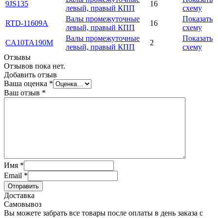
9JS135
16
левый, правый КПП
схему
Валы промежуточные
Показать
RTD-11609A
16
левый, правый КПП
схему
Валы промежуточные
Показать
CA10TA190M
2
левый, правый КПП
схему
Отзывы
Отзывов пока нет.
Добавить отзыв
Ваша оценка
*
Ваш отзыв
*
Имя
*
Email
*
Отправить
Доставка
Самовывоз
Вы можете забрать все товары после оплаты в день заказа с