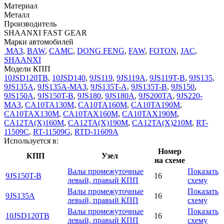
Материал
Металл
Производитель
SHAANXI FAST GEAR
Марки автомобилей
МАЗ
,
BAW
,
CAMC
,
DONG FENG
,
FAW
,
FOTON
,
JAC
,
SHAANXI
Модели КПП
10JSD120TB
,
10JSD140
,
9JS119
,
9JS119A
,
9JS119T-B
,
9JS135
,
9JS135A
,
9JS135A-МАЗ
,
9JS135T-A
,
9JS135T-B
,
9JS150
,
9JS150A
,
9JS150T-B
,
9JS180
,
9JS180A
,
9JS200TA
,
9JS220-
МАЗ
,
CA10TA130M
,
CA10TA160M
,
CA10TA190M
,
CA10TAX130M
,
CA10TAX160M
,
CA10TAX190M
,
CA12TA(X)160M
,
CA12TA(X)190M
,
CA12TA(X)210M
,
RT-
11509C
,
RT-11509G
,
RTD-11609A
Используется в:
Номер
КПП
Узел
на схеме
Валы промежуточные
Показать
9JS150T-B
16
левый, правый КПП
схему
Валы промежуточные
Показать
9JS135A
16
левый, правый КПП
схему
Валы промежуточные
Показать
10JSD120TB
16
левый, правый КПП
схему