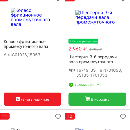
Колесо фрикционное
% Летняя распродажа
-20%
промежуточного вала
2 960 ₽
3 700 ₽
Арт:
С01026,15953
Шестерня 3-й передачи
вала промежуточного
Арт:
16749, JS119-1701053,
JS135-1701053
В наличии
(11 шт.)
Узнать наличие
В корзину
11
12