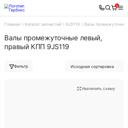
0
Главная
Каталог запчастей
9JS119
Валы промежуточные
Валы промежуточные левый,
правый КПП 9JS119
Фильтр
Увеличить схему