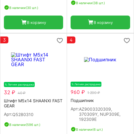
В наличии
(38 шт.)
В наличии
(30 шт.)
В корзину
В корзину
3
4
% Летняя распродажа
-20%
% Летняя распродажа
-20%
960 ₽
32 ₽
1 200 ₽
40 ₽
Подшипник
Штифт М5х14 SHAANXI FAST
GEAR
Арт:
AZ9003320309,
Арт:
370309Y, NUP309E,
Q5280310
192309E
В наличии
(596 шт.)
В наличии
(6 шт.)