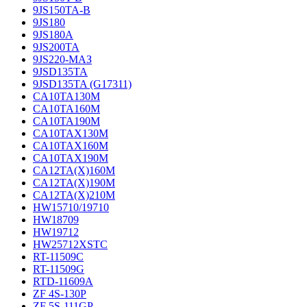
9JS150TA-B
9JS180
9JS180A
9JS200TA
9JS220-МАЗ
9JSD135TA
9JSD135TA (G17311)
CA10TA130M
CA10TA160M
CA10TA190M
CA10TAX130M
CA10TAX160M
CA10TAX190M
CA12TA(X)160M
CA12TA(X)190M
CA12TA(X)210M
HW15710/19710
HW18709
HW19712
HW25712XSTC
RT-11509C
RT-11509G
RTD-11609A
ZF 4S-130P
ZF 5S-111GP