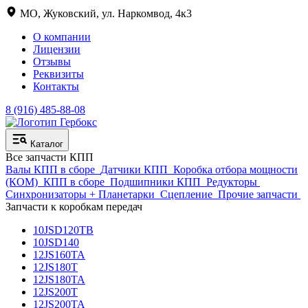
МО, Жуковский, ул. Наркомвод, 4к3
О компании
Лицензии
Отзывы
Реквизиты
Контакты
8 (916) 485-88-08
Каталог
Все запчасти КПП
Валы КПП в сборе
Датчики КПП
Коробка отбора мощности
(КОМ)
КПП в сборе
Подшипники КПП
Редукторы
Синхронизаторы + Планетарки
Сцепление
Прочие запчасти
Запчасти к коробкам передач
10JSD120TB
10JSD140
12JS160TA
12JS180T
12JS180TA
12JS200T
12JS200TA