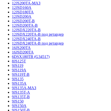
12JS200TA-МАЗ
12JSD160A
12JSD180TA
12JSD200A
12JSD200T-B
12JSD200TA-B
12JSDX220TA-B
12JSDX220TA-B под ретардер
12JSDX240TA-B
12JSDX240TA-B под ретардер
16JS200TA
16JSD200TA
6DSX180TB (G34517)
8JS125T
9JS119
9JS119A
9JS119T-B
9JS135
9JS135A
9JS135A-МАЗ
9JS135T-A
9JS135T-B
9JS150
9JS150A
9JS150T-B