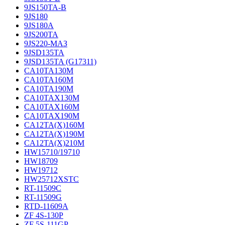
9JS150TA-B
9JS180
9JS180A
9JS200TA
9JS220-МАЗ
9JSD135TA
9JSD135TA (G17311)
CA10TA130M
CA10TA160M
CA10TA190M
CA10TAX130M
CA10TAX160M
CA10TAX190M
CA12TA(X)160M
CA12TA(X)190M
CA12TA(X)210M
HW15710/19710
HW18709
HW19712
HW25712XSTC
RT-11509C
RT-11509G
RTD-11609A
ZF 4S-130P
ZF 5S-111GP