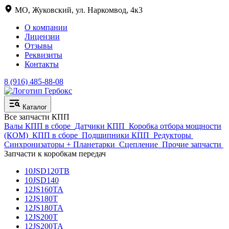
МО, Жуковский, ул. Наркомвод, 4к3
О компании
Лицензии
Отзывы
Реквизиты
Контакты
8 (916) 485-88-08
Каталог
Все запчасти КПП
Валы КПП в сборе
Датчики КПП
Коробка отбора мощности
(КОМ)
КПП в сборе
Подшипники КПП
Редукторы
Синхронизаторы + Планетарки
Сцепление
Прочие запчасти
Запчасти к коробкам передач
10JSD120TB
10JSD140
12JS160TA
12JS180T
12JS180TA
12JS200T
12JS200TA