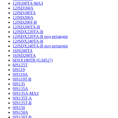
12JS200TA-МАЗ
12JSD160A
12JSD180TA
12JSD200A
12JSD200T-B
12JSD200TA-B
12JSDX220TA-B
12JSDX220TA-B под ретардер
12JSDX240TA-B
12JSDX240TA-B под ретардер
16JS200TA
16JSD200TA
6DSX180TB (G34517)
8JS125T
9JS119
9JS119A
9JS119T-B
9JS135
9JS135A
9JS135A-МАЗ
9JS135T-A
9JS135T-B
9JS150
9JS150A
9JS150T-B