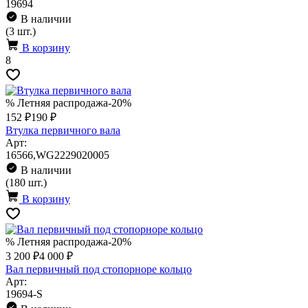
19694
В наличии
(3 шт.)
В корзину
8
% Летняя распродажа
-20%
152 ₽
190 ₽
Втулка первичного вала
Арт:
16566,WG2229020005
В наличии
(180 шт.)
В корзину
% Летняя распродажа
-20%
3 200 ₽
4 000 ₽
Вал первичный под стопорноре кольцо
Арт:
19694-S