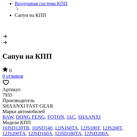
Воздушная система КПП
Сапун на КПП
Сапун на КПП
0
0 отзывов
Артикул
7935
Производитель
SHAANXI FAST GEAR
Марки автомобилей
BAW
,
DONG FENG
,
FOTON
,
JAC
,
SHAANXI
Модели КПП
10JSD120TB
,
10JSD140
,
12JS160TA
,
12JS180T
,
12JS200T
,
12JS200TA
,
12JSD160A
,
12JSD180TA
,
12JSD200A
,