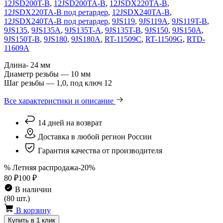
12JSD200T-B
,
12JSD200TA-B
,
12JSDX220TA-B
,
12JSDX220TA-B под ретардер
,
12JSDX240TA-B
,
12JSDX240TA-B под ретардер
,
9JS119
,
9JS119A
,
9JS119T-B
,
9JS135
,
9JS135A
,
9JS135T-A
,
9JS135T-B
,
9JS150
,
9JS150A
,
9JS150T-B
,
9JS180
,
9JS180A
,
RT-11509C
,
RT-11509G
,
RTD-
11609A
Длина- 24 мм
Диаметр резьбы — 10 мм
Шаг резьбы — 1,0, под ключ 12
Все характеристики и описание
14 дней на возврат
Доставка в любой регион России
Гарантия качества от производителя
% Летняя распродажа
-20%
80 ₽
100 ₽
В наличии
(80 шт.)
В корзину
Купить в 1 клик