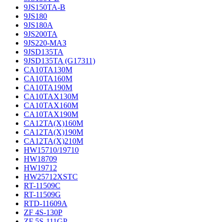
9JS150TA-B
9JS180
9JS180A
9JS200TA
9JS220-МАЗ
9JSD135TA
9JSD135TA (G17311)
CA10TA130M
CA10TA160M
CA10TA190M
CA10TAX130M
CA10TAX160M
CA10TAX190M
CA12TA(X)160M
CA12TA(X)190M
CA12TA(X)210M
HW15710/19710
HW18709
HW19712
HW25712XSTC
RT-11509C
RT-11509G
RTD-11609A
ZF 4S-130P
ZF 5S-111GP