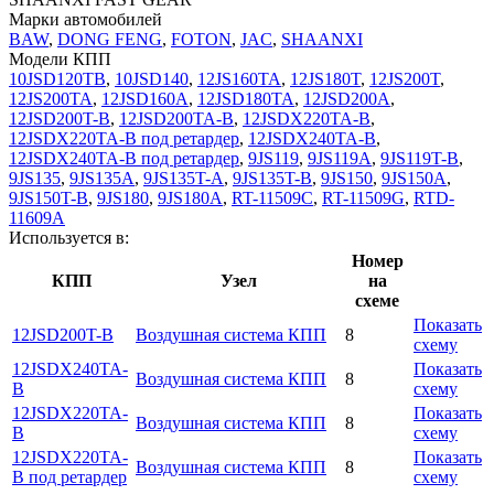
Марки автомобилей
BAW
,
DONG FENG
,
FOTON
,
JAC
,
SHAANXI
Модели КПП
10JSD120TB
,
10JSD140
,
12JS160TA
,
12JS180T
,
12JS200T
,
12JS200TA
,
12JSD160A
,
12JSD180TA
,
12JSD200A
,
12JSD200T-B
,
12JSD200TA-B
,
12JSDX220TA-B
,
12JSDX220TA-B под ретардер
,
12JSDX240TA-B
,
12JSDX240TA-B под ретардер
,
9JS119
,
9JS119A
,
9JS119T-B
,
9JS135
,
9JS135A
,
9JS135T-A
,
9JS135T-B
,
9JS150
,
9JS150A
,
9JS150T-B
,
9JS180
,
9JS180A
,
RT-11509C
,
RT-11509G
,
RTD-
11609A
Используется в:
Номер
КПП
Узел
на
схеме
Показать
12JSD200T-B
Воздушная система КПП
8
схему
12JSDX240TA-
Показать
Воздушная система КПП
8
B
схему
12JSDX220TA-
Показать
Воздушная система КПП
8
B
схему
12JSDX220TA-
Показать
Воздушная система КПП
8
B под ретардер
схему