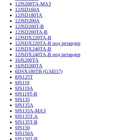
12JS200TA-МАЗ
12JSD160A
12JSD180TA
12JSD200A
12JSD200T-B
12JSD200TA-B
12JSDX220TA-B
12JSDX220TA-B под ретардер
12JSDX240TA-B
12JSDX240TA-B под ретардер
16JS200TA
16JSD200TA
6DSX180TB (G34517)
8JS125T
9JS119
9JS119A
9JS119T-B
9JS135
9JS135A
9JS135A-МАЗ
9JS135T-A
9JS135T-B
9JS150
9JS150A
9JS150T-B