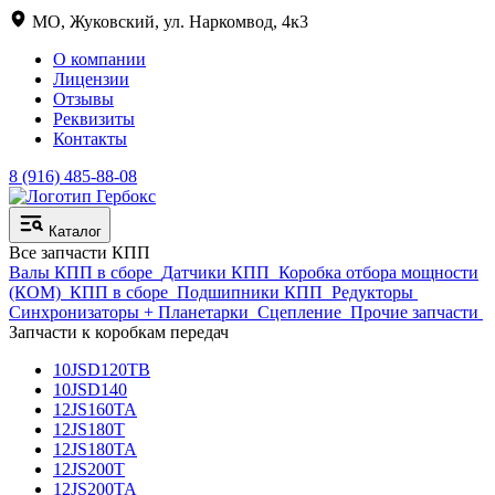
МО, Жуковский, ул. Наркомвод, 4к3
О компании
Лицензии
Отзывы
Реквизиты
Контакты
8 (916) 485-88-08
Каталог
Все запчасти КПП
Валы КПП в сборе
Датчики КПП
Коробка отбора мощности
(КОМ)
КПП в сборе
Подшипники КПП
Редукторы
Синхронизаторы + Планетарки
Сцепление
Прочие запчасти
Запчасти к коробкам передач
10JSD120TB
10JSD140
12JS160TA
12JS180T
12JS180TA
12JS200T
12JS200TA