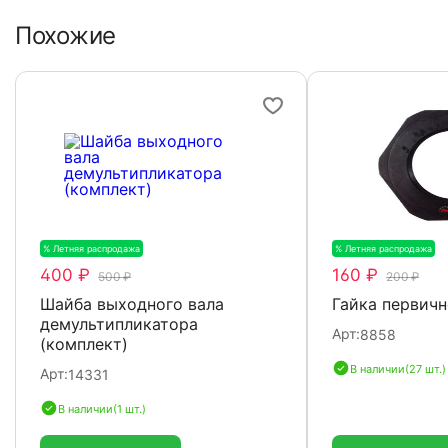
Похожие
% Летняя распродажа
-20%
% Летняя распродажа
-
400 ₽
160 ₽
500 ₽
200 ₽
Шайба выходного вала
Гайка первичн
демультипликатора
Арт:
8858
(комплект)
В наличии
(27 шт.)
Арт:
14331
В наличии
(1 шт.)