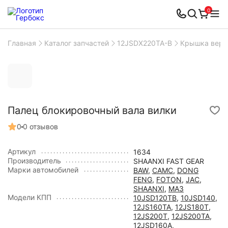
0
Главная
Каталог запчастей
12JSDX220TA-B
Крышка верх
Палец блокировочный вала вилки
0
0 отзывов
Артикул
1634
Производитель
SHAANXI FAST GEAR
Марки автомобилей
BAW
,
CAMC
,
DONG
FENG
,
FOTON
,
JAC
,
SHAANXI
,
МАЗ
Модели КПП
10JSD120TB
,
10JSD140
,
12JS160TA
,
12JS180T
,
12JS200T
,
12JS200TA
,
12JSD160A
,