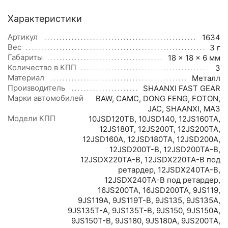
Характеристики
Артикул
1634
Вес
3 г
Габариты
18 × 18 × 6 мм
Количество в КПП
3
Материал
Металл
Производитель
SHAANXI FAST GEAR
Марки автомобилей
BAW
,
CAMC
,
DONG FENG
,
FOTON
,
JAC
,
SHAANXI
,
МАЗ
Модели КПП
10JSD120TB
,
10JSD140
,
12JS160TA
,
12JS180T
,
12JS200T
,
12JS200TA
,
12JSD160A
,
12JSD180TA
,
12JSD200A
,
12JSD200T-B
,
12JSD200TA-B
,
12JSDX220TA-B
,
12JSDX220TA-B под
ретардер
,
12JSDX240TA-B
,
12JSDX240TA-B под ретардер
,
16JS200TA
,
16JSD200TA
,
9JS119
,
9JS119A
,
9JS119T-B
,
9JS135
,
9JS135A
,
9JS135T-A
,
9JS135T-B
,
9JS150
,
9JS150A
,
9JS150T-B
,
9JS180
,
9JS180A
,
9JS200TA
,