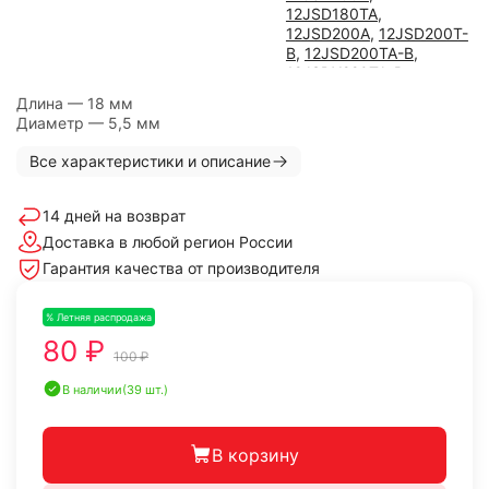
12JSD180TA
,
12JSD200A
,
12JSD200T-
B
,
12JSD200TA-B
,
12JSDX220TA-B
,
12JSDX220TA-B под
Длина — 18 мм
ретардер
,
Диаметр — 5,5 мм
12JSDX240TA-B
,
12JSDX240TA-B под
Все характеристики и описание
ретардер
,
16JS200TA
,
16JSD200TA
,
9JS119
,
9JS119A
,
9JS119T-B
,
14 дней на возврат
9JS135
,
9JS135A
,
Доставка в любой регион России
9JS135T-A
,
9JS135T-B
,
Гарантия качества от производителя
9JS150
,
9JS150A
,
9JS150T-B
,
9JS180
,
9JS180A
,
9JS200TA
,
RT-
% Летняя распродажа
-20%
11509C
,
RT-11509G
,
80 ₽
RTD-11609A
100 ₽
В наличии
(39 шт.)
В корзину