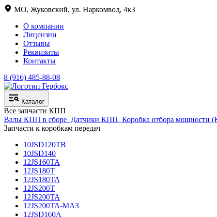
МО, Жуковский, ул. Наркомвод, 4к3
О компании
Лицензии
Отзывы
Реквизиты
Контакты
8 (916) 485-88-08
Каталог
Все запчасти КПП
Валы КПП в сборе
Датчики КПП
Коробка отбора мощности 
Запчасти к коробкам передач
10JSD120TB
10JSD140
12JS160TA
12JS180T
12JS180TA
12JS200T
12JS200TA
12JS200TA-МАЗ
12JSD160A