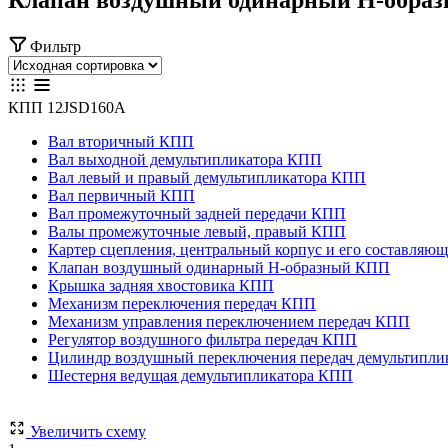
Фильтр
КПП 12JSD160A
Вал вторичный КПП
Вал выходной демультипликатора КПП
Вал левый и правый демультипликатора КПП
Вал первичный КПП
Вал промежуточный задней передачи КПП
Валы промежуточные левый, правый КПП
Картер сцепления, центральный корпус и его составля
Клапан воздушный одинарный Н-образный КПП
Крышка задняя хвостовика КПП
Механизм переключения передач КПП
Механизм управления переключением передач КПП
Регулятор воздушного фильтра передач КПП
Цилиндр воздушный переключения передач демультипл
Шестерня ведущая демультипликатора КПП
Увеличить схему