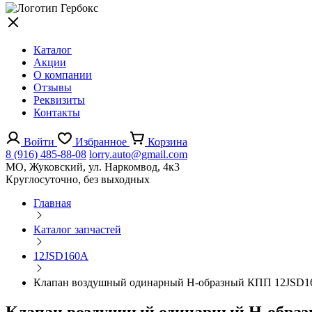
Каталог
Акции
О компании
Отзывы
Реквизиты
Контакты
Войти
Избранное
Корзина
8 (916) 485-88-08
lorry.auto@gmail.com
МО, Жуковский, ул. Наркомвод, 4к3
Круглосуточно, без выходных
Главная
Каталог запчастей
12JSD160A
Клапан воздушный одинарный Н-образный КПП 12JSD1
Клапан воздушный одинарный Н-обра