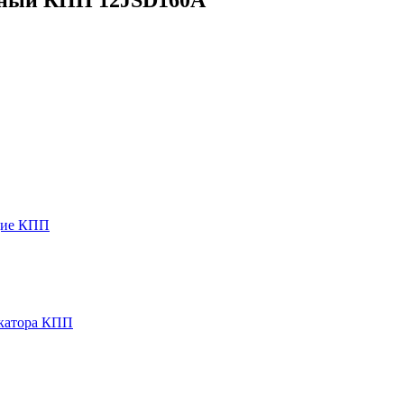
ющие КПП
икатора КПП