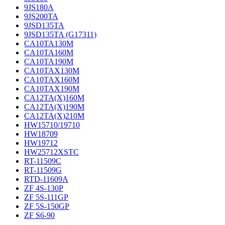
9JS180A
9JS200TA
9JSD135TA
9JSD135TA (G17311)
CA10TA130M
CA10TA160M
CA10TA190M
CA10TAX130M
CA10TAX160M
CA10TAX190M
CA12TA(X)160M
CA12TA(X)190M
CA12TA(X)210M
HW15710/19710
HW18709
HW19712
HW25712XSTC
RT-11509C
RT-11509G
RTD-11609A
ZF 4S-130P
ZF 5S-111GP
ZF 5S-150GP
ZF S6-90