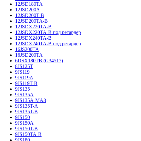
12JSD180TA
12JSD200A
12JSD200T-B
12JSD200TA-B
12JSDX220TA-B
12JSDX220TA-B под ретардер
12JSDX240TA-B
12JSDX240TA-B под ретардер
16JS200TA
16JSD200TA
6DSX180TB (G34517)
8JS125T
9JS119
9JS119A
9JS119T-B
9JS135
9JS135A
9JS135A-МАЗ
9JS135T-A
9JS135T-B
9JS150
9JS150A
9JS150T-B
9JS150TA-B
9JS180