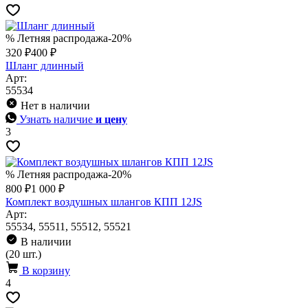
% Летняя распродажа
-20%
320 ₽
400 ₽
Шланг длинный
Арт:
55534
Нет в наличии
Узнать наличие
и цену
3
% Летняя распродажа
-20%
800 ₽
1 000 ₽
Комплект воздушных шлангов КПП 12JS
Арт:
55534, 55511, 55512, 55521
В наличии
(20 шт.)
В корзину
4