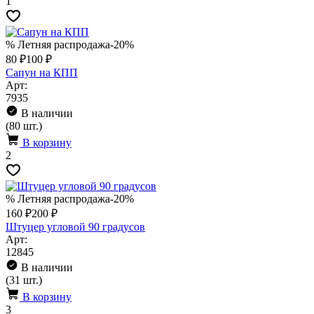
1
% Летняя распродажа
-20%
80 ₽
100 ₽
Сапун на КПП
Арт:
7935
В наличии
(80 шт.)
В корзину
2
% Летняя распродажа
-20%
160 ₽
200 ₽
Штуцер угловой 90 градусов
Арт:
12845
В наличии
(31 шт.)
В корзину
3