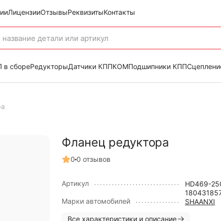
ии
Лицензии
Отзывы
Реквизиты
Контакты
 в сборе
Редукторы
Датчики КПП
КОМ
Подшипники КПП
Сцеплени
ра
Фланец редуктора
0
0 отзывов
Артикул
HD469-25
18043185
Марки автомобилей
SHAANXI
Все характеристики и описание