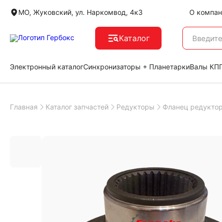
МО, Жуковский, ул. Наркомвод, 4к3
О компан
Каталог
Электронный каталог
Синхронизаторы + Планетарки
Валы КПП
Главная
Каталог запчастей
Редукторы
Фланец редукто