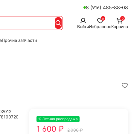
8 (916) 485-88-08
0
0
Войти
Избранное
Корзина
е
Прочие запчасти
02012,
78190720
% Летняя распродажа
-20%
1 600 ₽
2 000 ₽