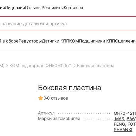
ии
Лицензии
Отзывы
Реквизиты
Контакты
 в сборе
Редукторы
Датчики КПП
КОМ
Подшипники КПП
Сцеплени
М)
КОМ под кардан QH50-G2571
Боковая пластина
Боковая пластина
0
0 отзывов
Артикул
QH70-4211
Марки автомобилей
МАЗ
,
BAW
FENG
,
FO
SHAANXI