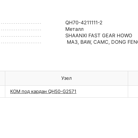
QH70-4211111-2
Металл
SHAANXI FAST GEAR HOWO
МАЗ
,
BAW
,
CAMC
,
DONG FEN
Узел
КОМ под кардан QH50-G2571