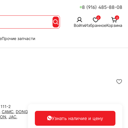
8 (916) 485-88-08
0
0
Войти
Избранное
Корзина
е
Прочие запчасти
111-2
,
CAMC
,
DONG
TON
,
JAC
,
Узнать наличие
и цену