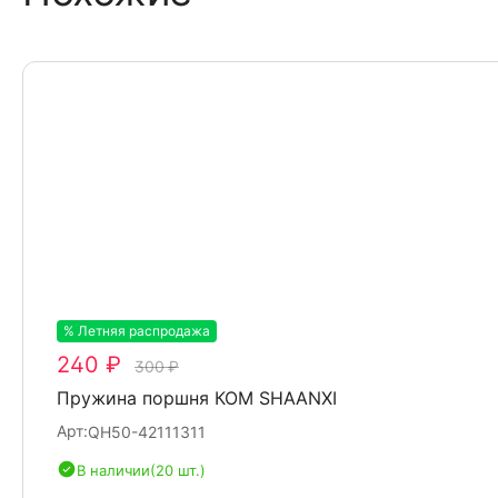
% Летняя распродажа
-20%
240 ₽
300 ₽
Пружина поршня КОМ SHAANXI
Арт:
QH50-42111311
В наличии
(20 шт.)