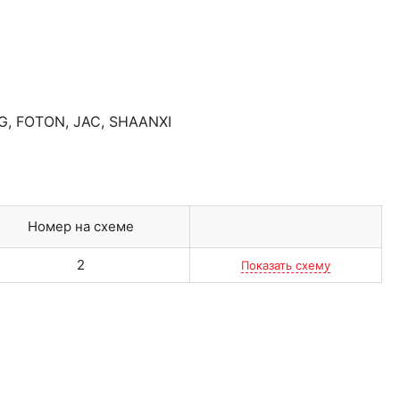
G
,
FOTON
,
JAC
,
SHAANXI
Номер на схеме
2
Показать схему