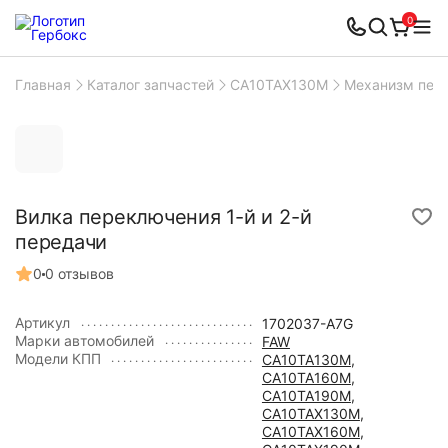
0
Главная
Каталог запчастей
CA10TAX130M
Механизм пере
Вилка переключения 1-й и 2-й
передачи
0
0 отзывов
Артикул
1702037-A7G
Марки автомобилей
FAW
Модели КПП
CA10TA130M
,
CA10TA160M
,
CA10TA190M
,
CA10TAX130M
,
CA10TAX160M
,