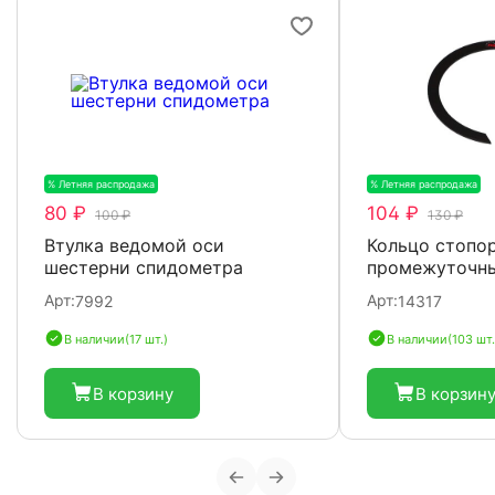
% Летняя распродажа
-20%
% Летняя распродажа
-
80 ₽
104 ₽
100 ₽
130 ₽
Втулка ведомой оси
Кольцо стопо
шестерни спидометра
промежуточны
Арт:
Арт:
7992
14317
В наличии
(17 шт.)
В наличии
(103 шт.
В корзину
В корзин