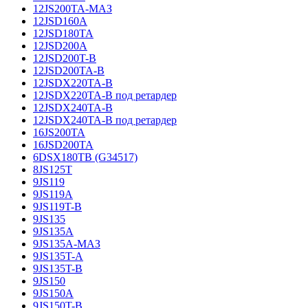
12JS200TA-МАЗ
12JSD160A
12JSD180TA
12JSD200A
12JSD200T-B
12JSD200TA-B
12JSDX220TA-B
12JSDX220TA-B под ретардер
12JSDX240TA-B
12JSDX240TA-B под ретардер
16JS200TA
16JSD200TA
6DSX180TB (G34517)
8JS125T
9JS119
9JS119A
9JS119T-B
9JS135
9JS135A
9JS135A-МАЗ
9JS135T-A
9JS135T-B
9JS150
9JS150A
9JS150T-B