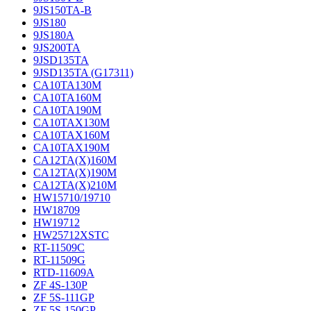
9JS150TA-B
9JS180
9JS180A
9JS200TA
9JSD135TA
9JSD135TA (G17311)
CA10TA130M
CA10TA160M
CA10TA190M
CA10TAX130M
CA10TAX160M
CA10TAX190M
CA12TA(X)160M
CA12TA(X)190M
CA12TA(X)210M
HW15710/19710
HW18709
HW19712
HW25712XSTC
RT-11509C
RT-11509G
RTD-11609A
ZF 4S-130P
ZF 5S-111GP
ZF 5S-150GP