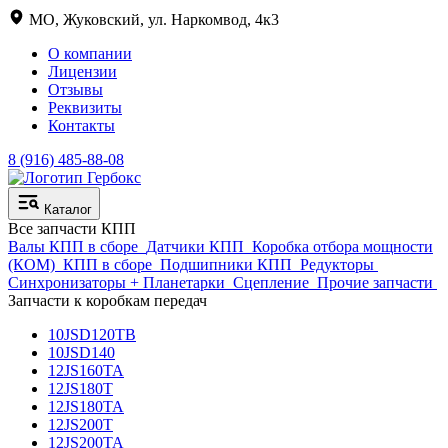
МО, Жуковский, ул. Наркомвод, 4к3
О компании
Лицензии
Отзывы
Реквизиты
Контакты
8 (916) 485-88-08
Каталог
Все запчасти КПП
Валы КПП в сборе
Датчики КПП
Коробка отбора мощности
(КОМ)
КПП в сборе
Подшипники КПП
Редукторы
Синхронизаторы + Планетарки
Сцепление
Прочие запчасти
Запчасти к коробкам передач
10JSD120TB
10JSD140
12JS160TA
12JS180T
12JS180TA
12JS200T
12JS200TA