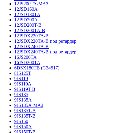
12JS200TA-МАЗ
12JSD160A
12JSD180TA
12JSD200A
12JSD200T-B
12JSD200TA-B
12JSDX220TA-B
12JSDX220TA-B под ретардер
12JSDX240TA-B
12JSDX240TA-B под ретардер
16JS200TA
16JSD200TA
6DSX180TB (G34517)
8JS125T
9JS119
9JS119A
9JS119T-B
9JS135
9JS135A
9JS135A-МАЗ
9JS135T-A
9JS135T-B
9JS150
9JS150A
9JS150T-B