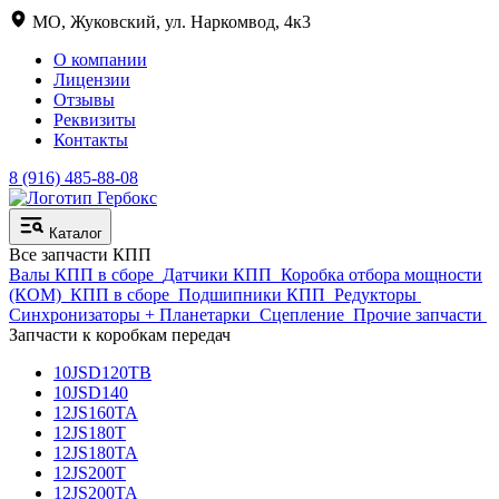
МО, Жуковский, ул. Наркомвод, 4к3
О компании
Лицензии
Отзывы
Реквизиты
Контакты
8 (916) 485-88-08
Каталог
Все запчасти КПП
Валы КПП в сборе
Датчики КПП
Коробка отбора мощности
(КОМ)
КПП в сборе
Подшипники КПП
Редукторы
Синхронизаторы + Планетарки
Сцепление
Прочие запчасти
Запчасти к коробкам передач
10JSD120TB
10JSD140
12JS160TA
12JS180T
12JS180TA
12JS200T
12JS200TA