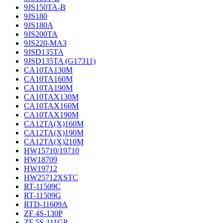
9JS150TA-B
9JS180
9JS180A
9JS200TA
9JS220-МАЗ
9JSD135TA
9JSD135TA (G17311)
CA10TA130M
CA10TA160M
CA10TA190M
CA10TAX130M
CA10TAX160M
CA10TAX190M
CA12TA(X)160M
CA12TA(X)190M
CA12TA(X)210M
HW15710/19710
HW18709
HW19712
HW25712XSTC
RT-11509C
RT-11509G
RTD-11609A
ZF 4S-130P
ZF 5S-111GP