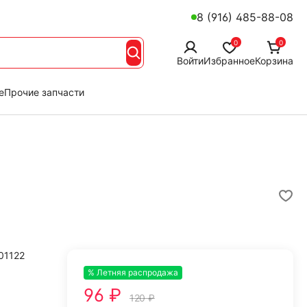
8 (916) 485-88-08
0
0
Войти
Избранное
Корзина
е
Прочие запчасти
01122
% Летняя распродажа
-20%
96 ₽
120 ₽