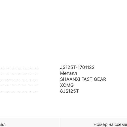
JS125T-1701122
Металл
SHAANXI FAST GEAR
XCMG
8JS125T
зел
Номер на схем