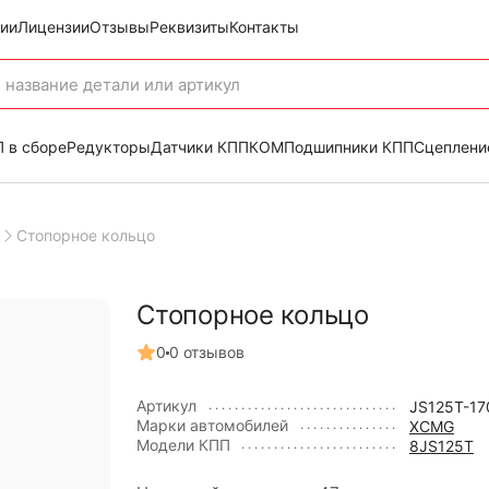
ии
Лицензии
Отзывы
Реквизиты
Контакты
 в сборе
Редукторы
Датчики КПП
КОМ
Подшипники КПП
Сцеплени
Стопорное кольцо
Стопорное кольцо
0
0 отзывов
Артикул
JS125T-17
Марки автомобилей
XCMG
Модели КПП
8JS125T