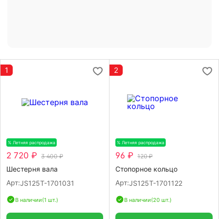
1
2
% Летняя распродажа
-20%
% Летняя распродажа
-20%
2 720 ₽
96 ₽
3 400 ₽
120 ₽
Шестерня вала
Стопорное кольцо
Арт:
Арт:
JS125T-1701031
JS125T-1701122
В наличии
(1 шт.)
В наличии
(20 шт.)