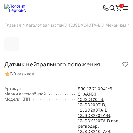
0
Главная
Каталог запчастей
12JSDX240TA-B
Механизм пе
Датчик нейтрального положения
0
0 отзывов
Артикул
990.12.71.0041-3
Марки автомобилей
SHAANXI
Модели КПП
10JSD120TB
,
12JSD200T-B
,
12JSD200TA-B
,
12JSDX220TA-B
,
12JSDX220TA-B под
ретардер
,
12JSDX240TA-B
,