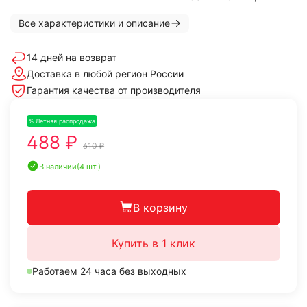
12JSDX240TA-B под
ретардер
,
9JS119
,
Все характеристики и описание
9JS135T-A
,
9JS150T-B
,
RTD-11609A
14 дней на возврат
Доставка в любой регион России
Гарантия качества от производителя
% Летняя распродажа
-20%
488 ₽
610 ₽
В наличии
(4 шт.)
В корзину
Купить в 1 клик
Работаем 24 часа без выходных