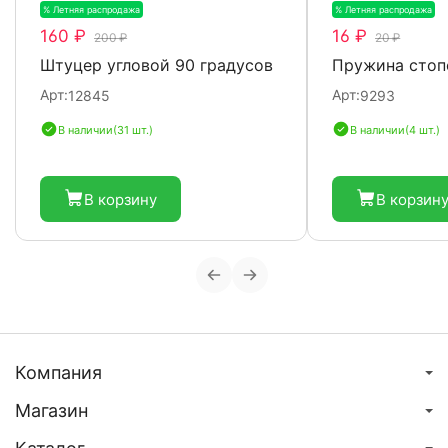
% Летняя распродажа
-20%
% Летняя распродажа
-
160 ₽
16 ₽
200 ₽
20 ₽
Штуцер угловой 90 градусов
Пружина стоп
Арт:
Арт:
12845
9293
В наличии
(31 шт.)
В наличии
(4 шт.)
В корзину
В корзин
Компания
Магазин