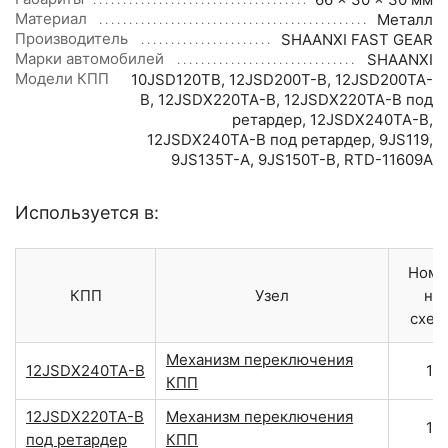
Материал
Металл
Производитель
SHAANXI FAST GEAR
Марки автомобилей
SHAANXI
Модели КПП
10JSD120TB
,
12JSD200T-B
,
12JSD200TA-
B
,
12JSDX220TA-B
,
12JSDX220TA-B под
ретардер
,
12JSDX240TA-B
,
12JSDX240TA-B под ретардер
,
9JS119
,
9JS135T-A
,
9JS150T-B
,
RTD-11609A
Используется в:
Номе
КПП
Узел
на
схем
Механизм переключения
12JSDX240TA-B
11
КПП
12JSDX220TA-B
Механизм переключения
11
под ретардер
КПП