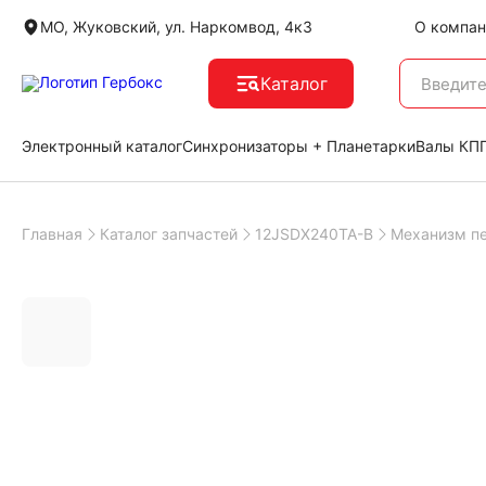
МО, Жуковский, ул. Наркомвод, 4к3
О компан
Каталог
Электронный каталог
Синхронизаторы + Планетарки
Валы КПП
Главная
Каталог запчастей
12JSDX240TA-B
Механизм п