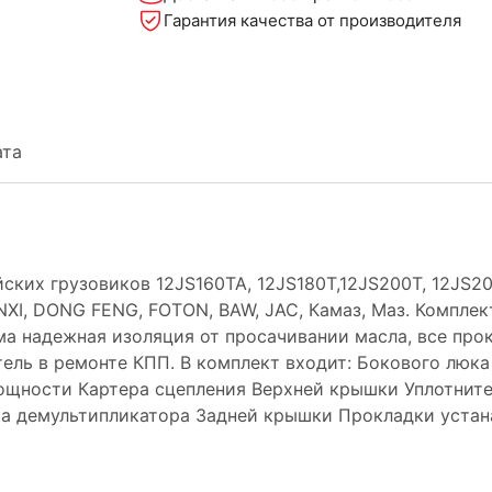
Гарантия качества от производителя
ата
ских грузовиков 12JS160TA, 12JS180T,12JS200T, 12JS20
I, DONG FENG, FOTON, BAW, JAC, Камаз, Маз. Комплект
а надежная изоляция от просачивании масла, все прок
тель в ремонте КПП. В комплект входит: Бокового лю
мощности Картера сцепления Верхней крышки Уплотни
а демультипликатора Задней крышки Прокладки устана