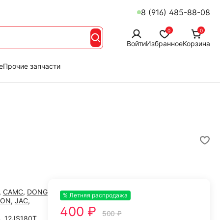
8 (916) 485-88-08
0
0
Войти
Избранное
Корзина
е
Прочие запчасти
,
CAMC
,
DONG
% Летняя распродажа
-20%
TON
,
JAC
,
400 ₽
500 ₽
A
,
12JS180T
,