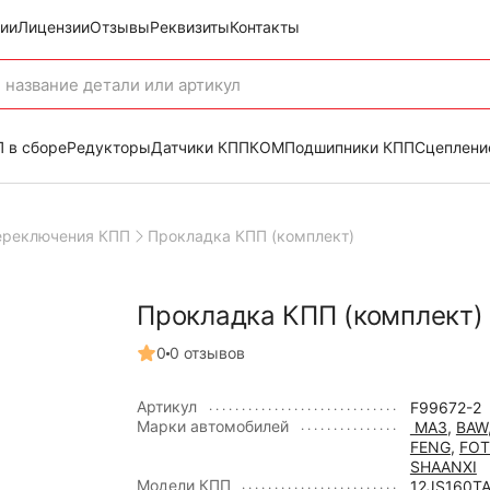
ии
Лицензии
Отзывы
Реквизиты
Контакты
 в сборе
Редукторы
Датчики КПП
КОМ
Подшипники КПП
Сцеплени
ереключения КПП
Прокладка КПП (комплект)
Прокладка КПП (комплект)
0
0 отзывов
Артикул
F99672-2
Марки автомобилей
МАЗ
,
BAW
FENG
,
FO
SHAANXI
Модели КПП
12JS160T