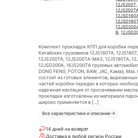
12JS200T
12JS200T
12JSD160
12JSD180
12JSD200
B
,
12JSD2
12JSDX22
12JSDX220
Комплект прокладок КПП для коробки пер
ретардер
,
Китайских грузовиков 12JS160TA, 12JS180T
12JSDX24
12JS200TA, 12JS200TA-МАЗ, 12JS180TA, 12
12JSDX240
12JSD200A, 16JS200TA грузовых автомоби
ретардер
DONG FENG, FOTON, BAW, JAC, Камаз, Маз.
16JSD200
состоит из готовых элементов, вырезанных
частей коробки передач в которых необхо
надежная изоляция от просачивании масла,
прокладки изготовлены из материала парон
широко применяется в […]
Все характеристики и описание
14 дней на возврат
Доставка в любой регион России