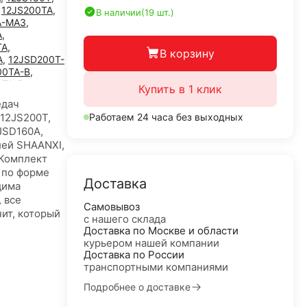
,
12JS200TA
,
В наличии
(19 шт.)
A-МАЗ
,
A
,
TA
,
В корзину
A
,
12JSD200T-
00TA-B
,
0TA-B
,
Купить в 1 клик
TA-B под
едач
,12JS200T,
Работаем 24 часа без выходных
0TA-B
,
JSD160A,
TA-B под
лей SHAANXI,
,
16JS200TA
,
 Комплект
TA
 по форме
Доставка
дима
 все
Самовывоз
ит, который
с нашего склада
Доставка по Москве и области
курьером нашей компании
Доставка по России
транспортными компаниями
Подробнее о доставке