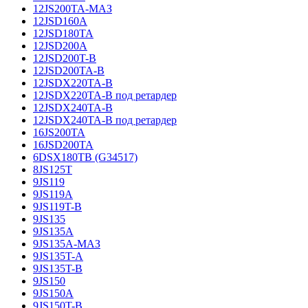
12JS200TA-МАЗ
12JSD160A
12JSD180TA
12JSD200A
12JSD200T-B
12JSD200TA-B
12JSDX220TA-B
12JSDX220TA-B под ретардер
12JSDX240TA-B
12JSDX240TA-B под ретардер
16JS200TA
16JSD200TA
6DSX180TB (G34517)
8JS125T
9JS119
9JS119A
9JS119T-B
9JS135
9JS135A
9JS135A-МАЗ
9JS135T-A
9JS135T-B
9JS150
9JS150A
9JS150T-B