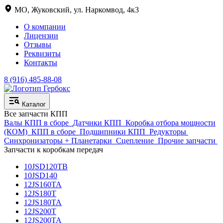
МО, Жуковский, ул. Наркомвод, 4к3
О компании
Лицензии
Отзывы
Реквизиты
Контакты
8 (916) 485-88-08
Каталог
Все запчасти КПП
Валы КПП в сборе
Датчики КПП
Коробка отбора мощности
(КОМ)
КПП в сборе
Подшипники КПП
Редукторы
Синхронизаторы + Планетарки
Сцепление
Прочие запчасти
Запчасти к коробкам передач
10JSD120TB
10JSD140
12JS160TA
12JS180T
12JS180TA
12JS200T
12JS200TA