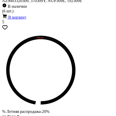
AZ9003320309, 370309Y, NUP309E, 192309E
В наличии
(6 шт.)
В корзину
5
% Летняя распродажа
-20%