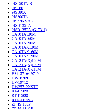
9JS150TA-B
9JS180
9JS180A
9JS200TA
9JS220-МАЗ
9JSD135TA
9JSD135TA (G17311)
CA10TA130M
CA10TA160M
CA10TA190M
CA10TAX130M
CA10TAX160M
CA10TAX190M
CA12TA(X)160M
CA12TA(X)190M
CA12TA(X)210M
HW15710/19710
HW18709
HW19712
HW25712XSTC
RT-11509C
RT-11509G
RTD-11609A
ZF 4S-130P
ZF 5S-111GP