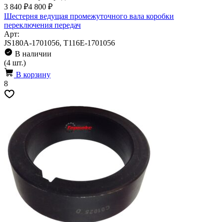
3 840 ₽
4 800 ₽
Шестерня ведущая промежуточного вала коробки
переключения передач
Арт:
JS180A-1701056, T116E-1701056
В наличии
(4 шт.)
В корзину
8