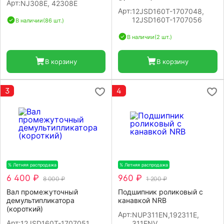
Арт:
NJ308E, 42308Е
Арт:
12JSD160T-1707048,
12JSD160T-1707056
В наличии
(86 шт.)
В наличии
(2 шт.)
В корзину
В корзину
3
4
% Летняя распродажа
-20%
% Летняя распродажа
-20%
6 400 ₽
960 ₽
8 000 ₽
1 200 ₽
Вал промежуточный
Подшипник роликовый с
демультипликатора
канавкой NRB
(короткий)
Арт:
NUP311EN,192311E,
Арт:
12JSD160T-1707051
311ENV