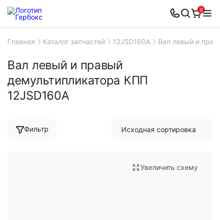
0
Главная
Каталог запчастей
12JSD160A
Вал левый и прав
Вал левый и правый
демультипликатора КПП
12JSD160A
Фильтр
Увеличить схему