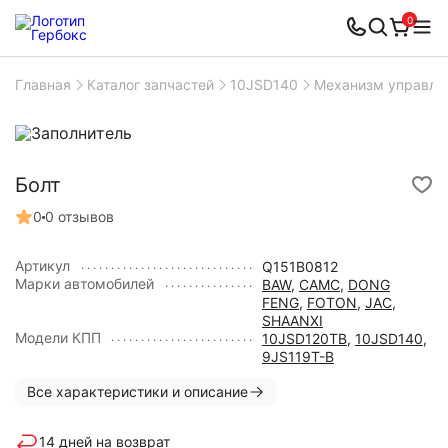
0
Главная
Каталог запчастей
10JSD140
Механизм управле
Болт
0
0 отзывов
Артикул
Q151B0812
Марки автомобилей
BAW
,
CAMC
,
DONG
FENG
,
FOTON
,
JAC
,
SHAANXI
Модели КПП
10JSD120TB
,
10JSD140
,
9JS119T-B
Все характеристики и описание
14 дней на возврат