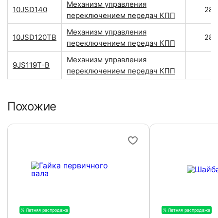
Механизм управления
10JSD140
28
переключением передач КПП
Механизм управления
10JSD120TB
28
переключением передач КПП
Механизм управления
9JS119T-B
переключением передач КПП
Похожие
% Летняя распродажа
-20%
% Летняя распродажа
-