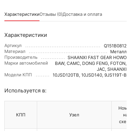
Характеристики
Отзывы (0)
Доставка и оплата
Характеристики
Артикул
Q151B0812
Материал
Металл
Производитель
SHAANXI FAST GEAR HOWO
Марки автомобилей
BAW
,
CAMC
,
DONG FENG
,
FOTON
,
JAC
,
SHAANXI
Модели КПП
10JSD120TB
,
10JSD140
,
9JS119T-B
Используется в:
Номе
КПП
Узел
на
схем