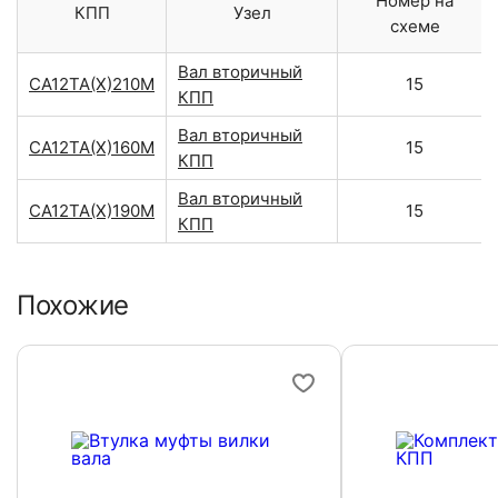
Номер на
КПП
Узел
схеме
Вал вторичный
CA12TA(X)210M
15
КПП
Вал вторичный
CA12TA(X)160M
15
КПП
Вал вторичный
CA12TA(X)190M
15
КПП
Похожие