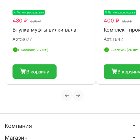
% Летняя распродажа
-20%
% Летняя распродажа
-
480 ₽
400 ₽
600 ₽
500 ₽
Втулка муфты вилки вала
Комплект про
Арт:
Арт:
8677
1642
В наличии
(26 шт.)
В наличии
(20 шт.)
В корзину
В корзин
Компания
Магазин