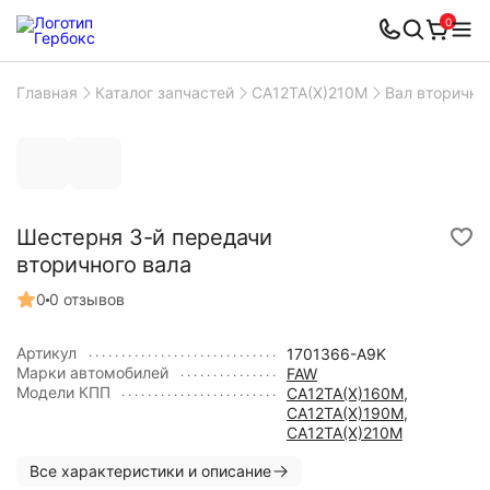
0
Главная
Каталог запчастей
CA12TA(X)210M
Вал вторичн
Шестерня 3-й передачи
вторичного вала
0
0 отзывов
Артикул
1701366-A9K
Марки автомобилей
FAW
Модели КПП
CA12TA(X)160M
,
CA12TA(X)190M
,
CA12TA(X)210M
Все характеристики и описание