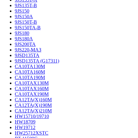
9JS135T-B
9JS150
9JS150A
9JS150T-B
9JS150TA-B
9JS180
9JS180A
9JS200TA
9JS220-МАЗ
9JSD135TA
9JSD135TA (G17311)
CA10TA130M
CA10TA160M
CA10TA190M
CA10TAX130M
CA10TAX160M
CA10TAX190M
CA12TA(X)160M
CA12TA(X)190M
CA12TA(X)210M
HW15710/19710
HW18709
HW19712
HW25712XSTC