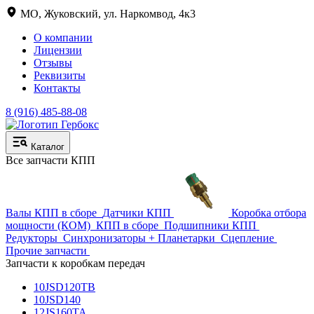
МО, Жуковский, ул. Наркомвод, 4к3
О компании
Лицензии
Отзывы
Реквизиты
Контакты
8 (916) 485-88-08
Каталог
Все запчасти КПП
Валы КПП в сборе
Датчики КПП
Коробка отбора
мощности (КОМ)
КПП в сборе
Подшипники КПП
Редукторы
Синхронизаторы + Планетарки
Сцепление
Прочие запчасти
Запчасти к коробкам передач
10JSD120TB
10JSD140
12JS160TA