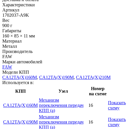
Характеристики
Артикул
1702037-A9K
Вес
900 г
Габариты
160 × 85 × 11 мм
Материал
Металл
Производитель
FAW
Марки автомобилей
FAW
Модели КПП
CA12TA(X)160M
,
CA12TA(X)190M
,
CA12TA(X)210M
Используется в:
Номер
КПП
Узел
на схеме
Механизм
Показать
CA12TA(X)160M
переключения передач
16
схему
КПП (а)
Механизм
Показать
CA12TA(X)190M
переключения передач
16
схему
КПП (а)