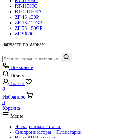
RT-11509C
RT-11509G
RTD-11609A
ZF 4S-130P
ZF 5S-111GP
ZF 5S-150GP
ZF S6-90
Запчасти по маркам
Позвонить
Поиск
Войти
0
Избранное
0
Корзина
Меню
Электронный каталог
Синхронизаторы + Планетарки
Валы КПП в сборе