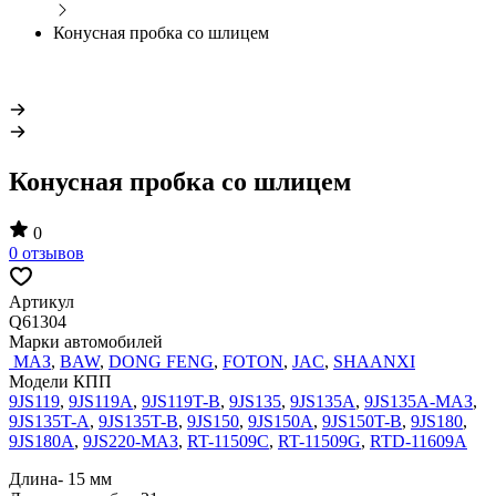
Конусная пробка со шлицем
Конусная пробка со шлицем
0
0 отзывов
Артикул
Q61304
Марки автомобилей
МАЗ
,
BAW
,
DONG FENG
,
FOTON
,
JAC
,
SHAANXI
Модели КПП
9JS119
,
9JS119A
,
9JS119T-B
,
9JS135
,
9JS135A
,
9JS135A-МАЗ
,
9JS135T-A
,
9JS135T-B
,
9JS150
,
9JS150A
,
9JS150T-B
,
9JS180
,
9JS180A
,
9JS220-МАЗ
,
RT-11509C
,
RT-11509G
,
RTD-11609A
Длина- 15 мм