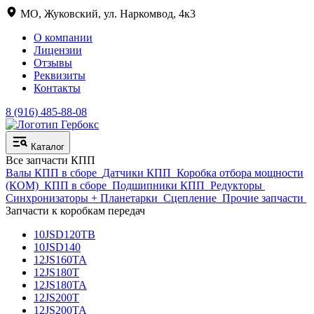
МО, Жуковский, ул. Наркомвод, 4к3
О компании
Лицензии
Отзывы
Реквизиты
Контакты
8 (916) 485-88-08
Каталог
Все запчасти КПП
Валы КПП в сборе
Датчики КПП
Коробка отбора мощности
(КОМ)
КПП в сборе
Подшипники КПП
Редукторы
Синхронизаторы + Планетарки
Сцепление
Прочие запчасти
Запчасти к коробкам передач
10JSD120TB
10JSD140
12JS160TA
12JS180T
12JS180TA
12JS200T
12JS200TA