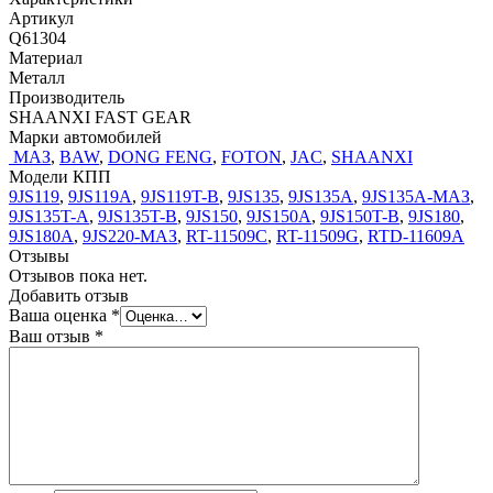
Артикул
Q61304
Материал
Металл
Производитель
SHAANXI FAST GEAR
Марки автомобилей
МАЗ
,
BAW
,
DONG FENG
,
FOTON
,
JAC
,
SHAANXI
Модели КПП
9JS119
,
9JS119A
,
9JS119T-B
,
9JS135
,
9JS135A
,
9JS135A-МАЗ
,
9JS135T-A
,
9JS135T-B
,
9JS150
,
9JS150A
,
9JS150T-B
,
9JS180
,
9JS180A
,
9JS220-МАЗ
,
RT-11509C
,
RT-11509G
,
RTD-11609A
Отзывы
Отзывов пока нет.
Добавить отзыв
Ваша оценка
*
Ваш отзыв
*