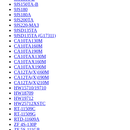
9JS150TA-B
9JS180
9JS180A
9JS200TA
9JS220-МАЗ
9JSD135TA
9JSD135TA (G17311)
CA10TA130M
CA10TA160M
CA10TA190M
CA10TAX130M
CA10TAX160M
CA10TAX190M
CA12TA(X)160M
CA12TA(X)190M
CA12TA(X)210M
HW15710/19710
HW18709
HW19712
HW25712XSTC
RT-11509C
RT-11509G
RTD-11609A
ZF 4S-130P
ZF 5S-111GP