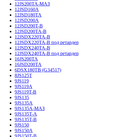
12JS200TA-МАЗ
12JSD160A
12JSD180TA
12JSD200A
12JSD200T-B
12JSD200TA-B
12JSDX220TA-B
12JSDX220TA-B под ретардер
12JSDX240TA-B
12JSDX240TA-B под ретардер
16JS200TA
16JSD200TA
6DSX180TB (G34517)
8JS125T
9JS119
9JS119A
9JS119T-B
9JS135
9JS135A
9JS135A-МАЗ
9JS135T-A
9JS135T-B
9JS150
9JS150A
9JS150T-B