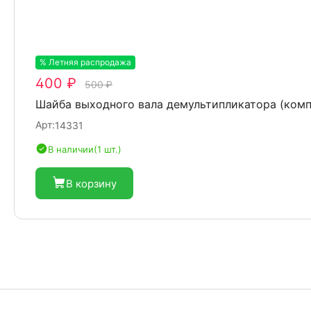
% Летняя распродажа
-20%
400 ₽
500 ₽
Шайба выходного вала демультипликатора (комп
Арт:
14331
В наличии
(1 шт.)
В корзину