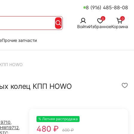
8 (916) 485-88-08
0
0
Войти
Избранное
Корзина
е
Прочие запчасти
ц КПП HOWO
ных колец КПП HOWO
% Летняя распродажа
-20%
19710
,
480 ₽
HW19712
,
600 ₽
STC