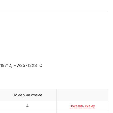
19712
,
HW25712XSTC
Номер на схеме
4
Показать схему