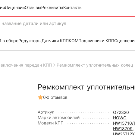
ии
Лицензии
Отзывы
Реквизиты
Контакты
 в сборе
Редукторы
Датчики КПП
КОМ
Подшипники КПП
Сцеплени
реключения передач КПП
Ремкомплект уплотнительных коле
Ремкомплект уплотнитель
0
0 отзывов
Артикул
Q72320
Марки автомобилей
HOWO
Модели КПП
HW15710/
HW18709
,
HW25712X