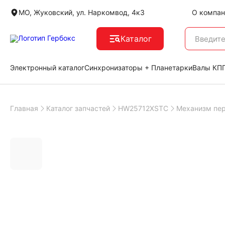
МО, Жуковский, ул. Наркомвод, 4к3
О компан
Каталог
Электронный каталог
Синхронизаторы + Планетарки
Валы КПП
Главная
Каталог запчастей
HW25712XSTC
Механизм пе