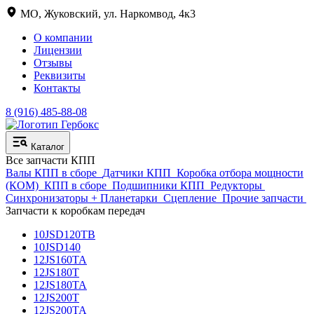
МО, Жуковский, ул. Наркомвод, 4к3
О компании
Лицензии
Отзывы
Реквизиты
Контакты
8 (916) 485-88-08
Каталог
Все запчасти КПП
Валы КПП в сборе
Датчики КПП
Коробка отбора мощности
(КОМ)
КПП в сборе
Подшипники КПП
Редукторы
Синхронизаторы + Планетарки
Сцепление
Прочие запчасти
Запчасти к коробкам передач
10JSD120TB
10JSD140
12JS160TA
12JS180T
12JS180TA
12JS200T
12JS200TA