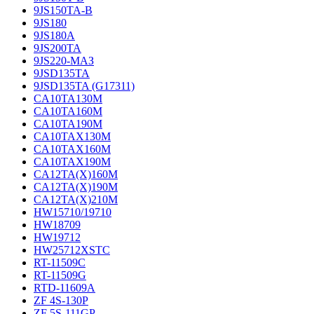
9JS150TA-B
9JS180
9JS180A
9JS200TA
9JS220-МАЗ
9JSD135TA
9JSD135TA (G17311)
CA10TA130M
CA10TA160M
CA10TA190M
CA10TAX130M
CA10TAX160M
CA10TAX190M
CA12TA(X)160M
CA12TA(X)190M
CA12TA(X)210M
HW15710/19710
HW18709
HW19712
HW25712XSTC
RT-11509C
RT-11509G
RTD-11609A
ZF 4S-130P
ZF 5S-111GP