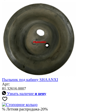
Пыльник под кабину SHAANXI
Арт:
81.32616.0007
Узнать наличие
и цену
% Летняя распродажа
-20%