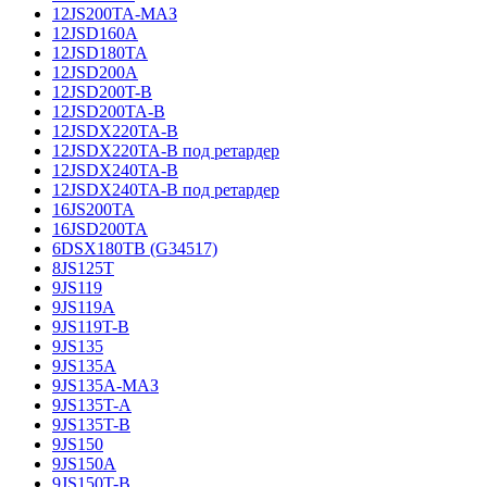
12JS200TA-МАЗ
12JSD160A
12JSD180TA
12JSD200A
12JSD200T-B
12JSD200TA-B
12JSDX220TA-B
12JSDX220TA-B под ретардер
12JSDX240TA-B
12JSDX240TA-B под ретардер
16JS200TA
16JSD200TA
6DSX180TB (G34517)
8JS125T
9JS119
9JS119A
9JS119T-B
9JS135
9JS135A
9JS135A-МАЗ
9JS135T-A
9JS135T-B
9JS150
9JS150A
9JS150T-B