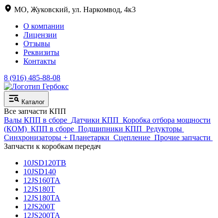
МО, Жуковский, ул. Наркомвод, 4к3
О компании
Лицензии
Отзывы
Реквизиты
Контакты
8 (916) 485-88-08
Каталог
Все запчасти КПП
Валы КПП в сборе
Датчики КПП
Коробка отбора мощности
(КОМ)
КПП в сборе
Подшипники КПП
Редукторы
Синхронизаторы + Планетарки
Сцепление
Прочие запчасти
Запчасти к коробкам передач
10JSD120TB
10JSD140
12JS160TA
12JS180T
12JS180TA
12JS200T
12JS200TA