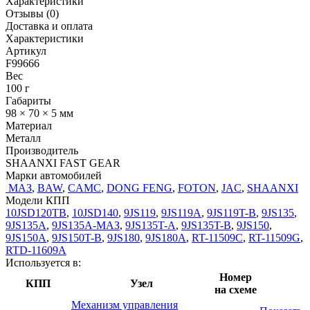
Характеристики
Отзывы (0)
Доставка и оплата
Характеристики
Артикул
F99666
Вес
100 г
Габариты
98 × 70 × 5 мм
Материал
Металл
Производитель
SHAANXI FAST GEAR
Марки автомобилей
МАЗ
,
BAW
,
CAMC
,
DONG FENG
,
FOTON
,
JAC
,
SHAANXI
Модели КПП
10JSD120TB
,
10JSD140
,
9JS119
,
9JS119A
,
9JS119T-B
,
9JS135
,
9JS135A
,
9JS135A-МАЗ
,
9JS135T-A
,
9JS135T-B
,
9JS150
,
9JS150A
,
9JS150T-B
,
9JS180
,
9JS180A
,
RT-11509C
,
RT-11509G
,
RTD-11609A
Используется в:
Номер
КПП
Узел
на схеме
Механизм управления