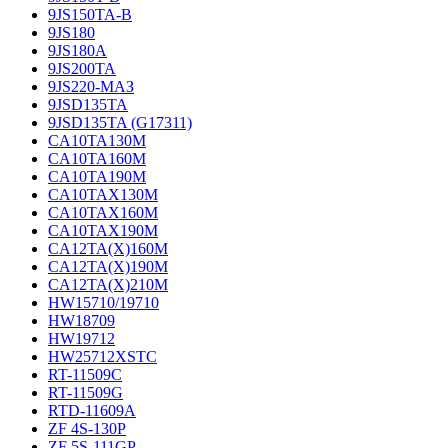
9JS150TA-B
9JS180
9JS180A
9JS200TA
9JS220-МАЗ
9JSD135TA
9JSD135TA (G17311)
CA10TA130M
CA10TA160M
CA10TA190M
CA10TAX130M
CA10TAX160M
CA10TAX190M
CA12TA(X)160M
CA12TA(X)190M
CA12TA(X)210M
HW15710/19710
HW18709
HW19712
HW25712XSTC
RT-11509C
RT-11509G
RTD-11609A
ZF 4S-130P
ZF 5S-111GP