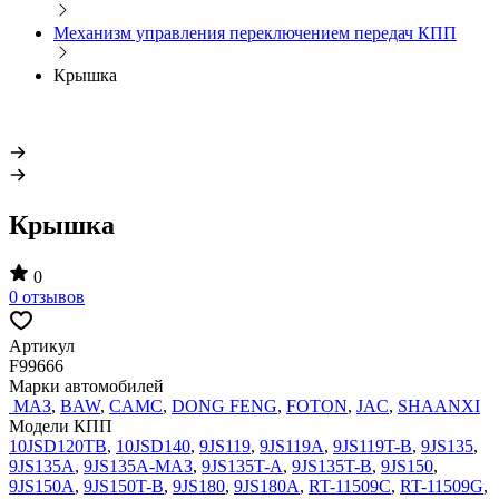
Механизм управления переключением передач КПП
Крышка
Крышка
0
0 отзывов
Артикул
F99666
Марки автомобилей
МАЗ
,
BAW
,
CAMC
,
DONG FENG
,
FOTON
,
JAC
,
SHAANXI
Модели КПП
10JSD120TB
,
10JSD140
,
9JS119
,
9JS119A
,
9JS119T-B
,
9JS135
,
9JS135A
,
9JS135A-МАЗ
,
9JS135T-A
,
9JS135T-B
,
9JS150
,
9JS150A
,
9JS150T-B
,
9JS180
,
9JS180A
,
RT-11509C
,
RT-11509G
,