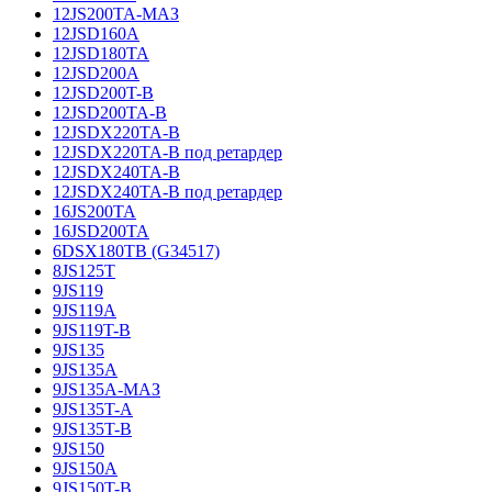
12JS200TA-МАЗ
12JSD160A
12JSD180TA
12JSD200A
12JSD200T-B
12JSD200TA-B
12JSDX220TA-B
12JSDX220TA-B под ретардер
12JSDX240TA-B
12JSDX240TA-B под ретардер
16JS200TA
16JSD200TA
6DSX180TB (G34517)
8JS125T
9JS119
9JS119A
9JS119T-B
9JS135
9JS135A
9JS135A-МАЗ
9JS135T-A
9JS135T-B
9JS150
9JS150A
9JS150T-B