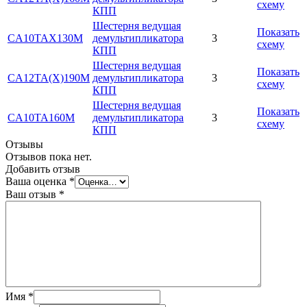
схему
КПП
Шестерня ведущая
Показать
CA10TAX130M
демультипликатора
3
схему
КПП
Шестерня ведущая
Показать
CA12TA(X)190M
демультипликатора
3
схему
КПП
Шестерня ведущая
Показать
CA10TA160M
демультипликатора
3
схему
КПП
Отзывы
Отзывов пока нет.
Добавить отзыв
Ваша оценка
*
Ваш отзыв
*
Имя
*