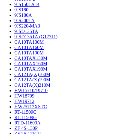
9JS150TA-B
9JS180
9JS180A
9JS200TA
9JS220-МАЗ
9JSD135TA
9JSD135TA (G17311)
CA10TA130M
CA10TA160M
CA10TA190M
CA10TAX130M
CA10TAX160M
CA10TAX190M
CA12TA(X)160M
CA12TA(X)190M
CA12TA(X)210M
HW15710/19710
HW18709
HW19712
HW25712XSTC
RT-11509C
RT-11509G
RTD-11609A
ZF 4S-130P
ZF 5S-111GP