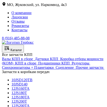
МО, Жуковский, ул. Наркомвод, 4к3
О компании
Лицензии
Отзывы
Реквизиты
Контакты
8 (916) 485-88-08
Каталог
Все запчасти КПП
Валы КПП в сборе
Датчики КПП
Коробка отбора мощности
(КОМ)
КПП в сборе
Подшипники КПП
Редукторы
Синхронизаторы + Планетарки
Сцепление
Прочие запчасти
Запчасти к коробкам передач
10JSD120TB
10JSD140
12JS160TA
12JS180T
12JS180TA
12JS200T
12JS200TA