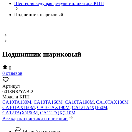
Шестерня ведущая демультипликатора КПП
Подшипник шариковый
Подшипник шариковый
0
0 отзывов
Артикул
6018NR/YAB-2
Модели КПП
CA10TA130M
,
CA10TA160M
,
CA10TA190M
,
CA10TAX130M
,
CA10TAX160M
,
CA10TAX190M
,
CA12TA(X)160M
,
CA12TA(X)190M
,
CA12TA(X)210M
Все характеристики и описание
14 дней на возврат