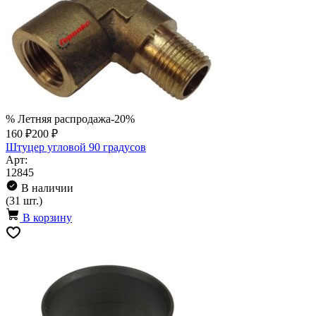
% Летняя распродажа
-20%
160 ₽
200 ₽
Штуцер угловой 90 градусов
Арт:
12845
В наличии
(31 шт.)
В корзину