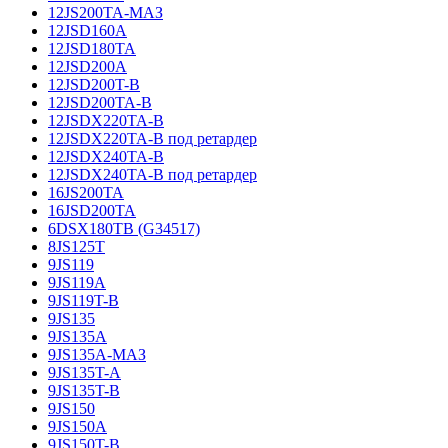
12JS200TA-МАЗ
12JSD160A
12JSD180TA
12JSD200A
12JSD200T-B
12JSD200TA-B
12JSDX220TA-B
12JSDX220TA-B под ретардер
12JSDX240TA-B
12JSDX240TA-B под ретардер
16JS200TA
16JSD200TA
6DSX180TB (G34517)
8JS125T
9JS119
9JS119A
9JS119T-B
9JS135
9JS135A
9JS135A-МАЗ
9JS135T-A
9JS135T-B
9JS150
9JS150A
9JS150T-B