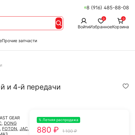
8 (916) 485-88-08
0
0
Войти
Избранное
Корзина
е
Прочие запчасти
и
й и 4-й передачи
FAST GEAR
% Летняя распродажа
-20%
C
,
DONG
880 ₽
,
FOTON
,
JAC
,
1 100 ₽
МАЗ