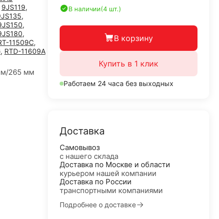
,
9JS119
,
В наличии
(4 шт.)
9JS135
,
9JS150
,
9JS180
,
В корзину
RT-11509C
,
G
,
RTD-11609A
Купить в 1 клик
мм/265 мм
Работаем 24 часа без выходных
Доставка
Самовывоз
с нашего склада
Доставка по Москве и области
курьером нашей компании
Доставка по России
транспортными компаниями
Подробнее о доставке