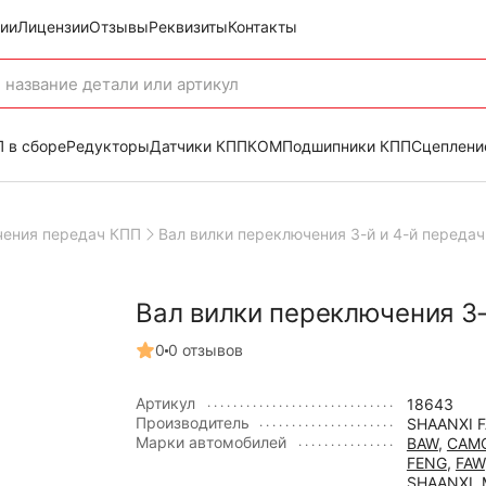
ии
Лицензии
Отзывы
Реквизиты
Контакты
 в сборе
Редукторы
Датчики КПП
КОМ
Подшипники КПП
Сцеплени
ения передач КПП
Вал вилки переключения 3-й и 4-й передач
Вал вилки переключения 3-
0
0 отзывов
Артикул
18643
Производитель
SHAANXI 
Марки автомобилей
BAW
,
CAM
FENG
,
FAW
SHAANXI
,