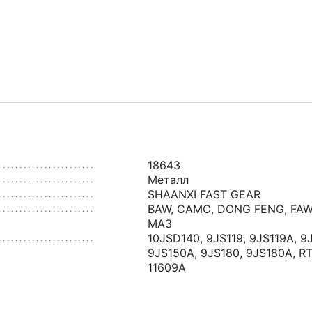
18643
Металл
SHAANXI FAST GEAR
BAW
,
CAMC
,
DONG FENG
,
FAW
МАЗ
10JSD140
,
9JS119
,
9JS119A
,
9
9JS150A
,
9JS180
,
9JS180A
,
RT
11609A