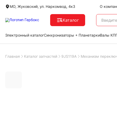
МО, Жуковский, ул. Наркомвод, 4к3
О компан
Каталог
Электронный каталог
Синхронизаторы + Планетарки
Валы КПП
Главная
Каталог запчастей
9JS119A
Механизм переключ