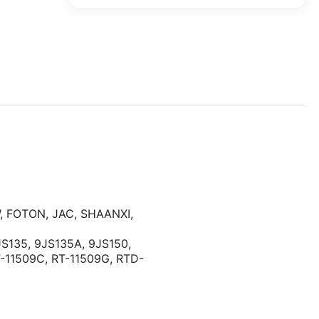
,
FOTON
,
JAC
,
SHAANXI
,
JS135
,
9JS135A
,
9JS150
,
-11509C
,
RT-11509G
,
RTD-