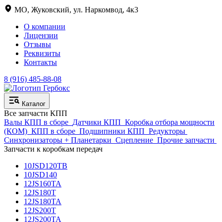
МО, Жуковский, ул. Наркомвод, 4к3
О компании
Лицензии
Отзывы
Реквизиты
Контакты
8 (916) 485-88-08
Каталог
Все запчасти КПП
Валы КПП в сборе
Датчики КПП
Коробка отбора мощности
(КОМ)
КПП в сборе
Подшипники КПП
Редукторы
Синхронизаторы + Планетарки
Сцепление
Прочие запчасти
Запчасти к коробкам передач
10JSD120TB
10JSD140
12JS160TA
12JS180T
12JS180TA
12JS200T
12JS200TA