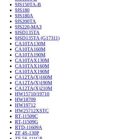
9JS150TA-B
9JS180
9JS180A
9JS200TA
9JS220-МАЗ
9JSD135TA
9JSD135TA (G17311)
CA10TA130M
CA10TA160M
CA10TA190M
CA10TAX130M
CA10TAX160M
CA10TAX190M
CA12TA(X)160M
CA12TA(X)190M
CA12TA(X)210M
HW15710/19710
HW18709
HW19712
HW25712XSTC
RT-11509C
RT-11509G
RTD-11609A
ZF 4S-130P
ZF 5S-111GP