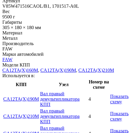
Артикул
V85W471516CAOL/B1, 1701517-A0L
Вес
9500 г
Габариты
305 × 180 × 180 мм
Материал
Металл
Производитель
FAW
Марки автомобилей
FAW
Модели КПП
CA12TA(X)160M
,
CA12TA(X)190M
,
CA12TA(X)210M
Используется в:
Номер на
КПП
Узел
схеме
Вал правый
Показать
CA12TA(X)190M
демультипликатора
4
схему
КПП
Вал правый
Показать
CA12TA(X)210M
демультипликатора
4
схему
КПП
Вал правый
Показать