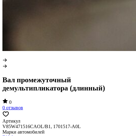
Вал промежуточный
демультипликатора (длинный)
0
0 отзывов
Артикул
V85W471516CAOL/B1, 1701517-A0L
Марки автомобилей