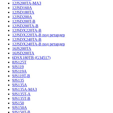
12JS200TA-МАЗ
12JSD160A
12JSD180TA
12JSD200A
12JSD200T-B
12JSD200TA-B
12JSDX220TA-B
12JSDX220TA-B под ретардер
12JSDX240TA-B
12JSDX240TA-B под ретардер
16JS200TA
16JSD200TA
6DSX180TB (G34517)
8JS125T
9JS119
9JS119A
9JS119T-B
9JS135
9JS135A
9JS135A-МАЗ
9JS135T-A
9JS135T-B
9JS150
9JS150A
9JS150T-B