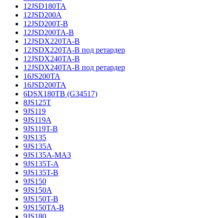
12JSD180TA
12JSD200A
12JSD200T-B
12JSD200TA-B
12JSDX220TA-B
12JSDX220TA-B под ретардер
12JSDX240TA-B
12JSDX240TA-B под ретардер
16JS200TA
16JSD200TA
6DSX180TB (G34517)
8JS125T
9JS119
9JS119A
9JS119T-B
9JS135
9JS135A
9JS135A-МАЗ
9JS135T-A
9JS135T-B
9JS150
9JS150A
9JS150T-B
9JS150TA-B
9JS180