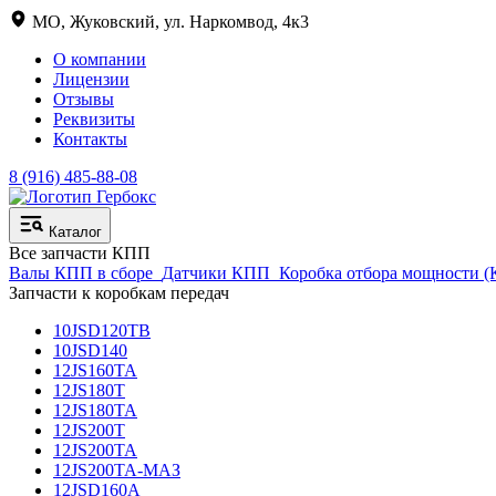
МО, Жуковский, ул. Наркомвод, 4к3
О компании
Лицензии
Отзывы
Реквизиты
Контакты
8 (916) 485-88-08
Каталог
Все запчасти КПП
Валы КПП в сборе
Датчики КПП
Коробка отбора мощности 
Запчасти к коробкам передач
10JSD120TB
10JSD140
12JS160TA
12JS180T
12JS180TA
12JS200T
12JS200TA
12JS200TA-МАЗ
12JSD160A