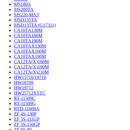
9JS180A
9JS200TA
9JS220-МАЗ
9JSD135TA
9JSD135TA (G17311)
CA10TA130M
CA10TA160M
CA10TA190M
CA10TAX130M
CA10TAX160M
CA10TAX190M
CA12TA(X)160M
CA12TA(X)190M
CA12TA(X)210M
HW15710/19710
HW18709
HW19712
HW25712XSTC
RT-11509C
RT-11509G
RTD-11609A
ZF 4S-130P
ZF 5S-111GP
ZF 5S-150GP
ZF S6-90