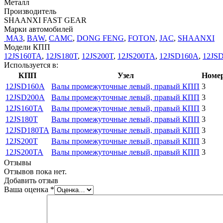
Металл
Производитель
SHAANXI FAST GEAR
Марки автомобилей
МАЗ
,
BAW
,
CAMC
,
DONG FENG
,
FOTON
,
JAC
,
SHAANXI
Модели КПП
12JS160TA
,
12JS180T
,
12JS200T
,
12JS200TA
,
12JSD160A
,
12JS
Используется в:
КПП
Узел
Номер
12JSD160A
Валы промежуточные левый, правый КПП
3
12JSD200A
Валы промежуточные левый, правый КПП
3
12JS160TA
Валы промежуточные левый, правый КПП
3
12JS180T
Валы промежуточные левый, правый КПП
3
12JSD180TA
Валы промежуточные левый, правый КПП
3
12JS200T
Валы промежуточные левый, правый КПП
3
12JS200TA
Валы промежуточные левый, правый КПП
3
Отзывы
Отзывов пока нет.
Добавить отзыв
Ваша оценка
*