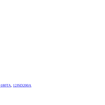
D180TA
,
12JSD200A