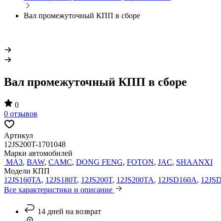
Вал промежуточный КПП в сборе
Вал промежуточный КПП в сборе
0
0 отзывов
Артикул
12JS200T-1701048
Марки автомобилей
МАЗ
,
BAW
,
CAMC
,
DONG FENG
,
FOTON
,
JAC
,
SHAANXI
Модели КПП
12JS160TA
,
12JS180T
,
12JS200T
,
12JS200TA
,
12JSD160A
,
12JS
Все характеристики и описание
14 дней на возврат