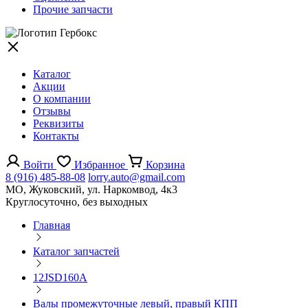
Прочие запчасти
Каталог
Акции
О компании
Отзывы
Реквизиты
Контакты
Войти
Избранное
Корзина
8 (916) 485-88-08
lorry.auto@gmail.com
МО, Жуковский, ул. Наркомвод, 4к3
Круглосуточно, без выходных
Главная
Каталог запчастей
12JSD160A
Валы промежуточные левый, правый КПП