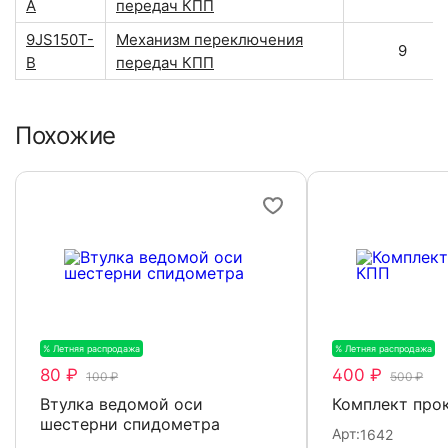
A
передач КПП
9JS150T-
Механизм переключения
9
B
передач КПП
Похожие
% Летняя распродажа
-20%
% Летняя распродажа
-
80 ₽
400 ₽
100 ₽
500 ₽
Втулка ведомой оси
Комплект про
шестерни спидометра
Арт:
1642