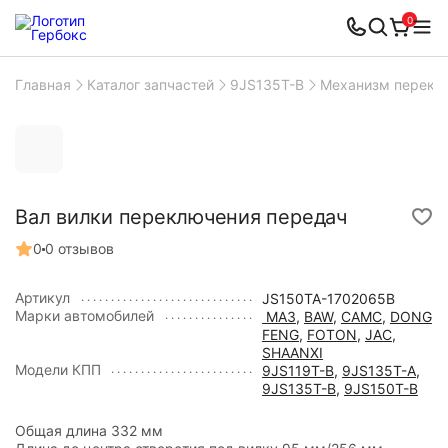
0
Главная
Каталог запчастей
9JS135T-B
Механизм перекл
Вал вилки переключения передач
0
0 отзывов
Артикул
JS150TA-1702065B
Марки автомобилей
МАЗ
,
BAW
,
CAMC
,
DONG
FENG
,
FOTON
,
JAC
,
SHAANXI
Модели КПП
9JS119T-B
,
9JS135T-A
,
9JS135T-B
,
9JS150T-B
Общая длина 332 мм