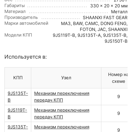
Габариты
330 × 20 × 20 мм
Материал
Металл
Производитель
SHAANXI FAST GEAR
Марки автомобилей
МАЗ
,
BAW
,
CAMC
,
DONG FENG
,
FOTON
,
JAC
,
SHAANXI
Модели КПП
9JS119T-B
,
9JS135T-A
,
9JS135T-B
,
9JS150T-B
Используется в:
Номер на
КПП
Узел
схеме
9JS135T-
Механизм переключения
9
B
передач КПП
9JS119T-
Механизм переключения
9
B
передач КПП
9JS135T-
Механизм переключения
9