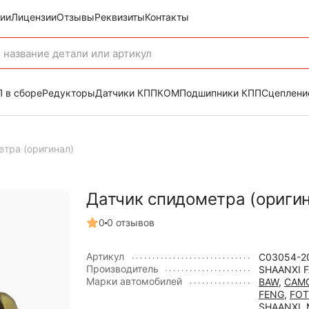
ии
Лицензии
Отзывы
Реквизиты
Контакты
 в сборе
Редукторы
Датчики КПП
КОМ
Подшипники КПП
Сцеплени
тра (оригинал)
Датчик спидометра (ориги
0
0 отзывов
Артикул
C03054-2
Производитель
SHAANXI 
Марки автомобилей
BAW
,
CAM
FENG
,
FO
SHAANXI
,