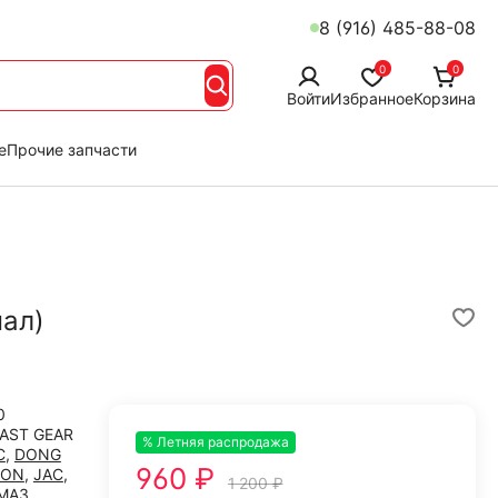
8 (916) 485-88-08
0
0
Войти
Избранное
Корзина
е
Прочие запчасти
нал)
0
FAST GEAR
% Летняя распродажа
-20%
C
,
DONG
960 ₽
TON
,
JAC
,
1 200 ₽
МАЗ