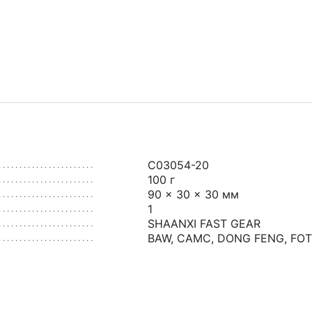
C03054-20
100 г
90 × 30 × 30 мм
1
SHAANXI FAST GEAR
BAW
,
CAMC
,
DONG FENG
,
FO