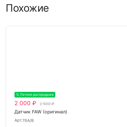
Похожие
% Летняя распродажа
-20%
2 000 ₽
2 500 ₽
Датчик FAW (оригинал)
Арт:
76A/B