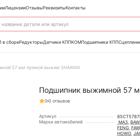
ии
Лицензии
Отзывы
Реквизиты
Контакты
 в сборе
Редукторы
Датчики КПП
КОМ
Подшипники КПП
Сцеплени
мной 57 мм прямой выжим SHAANXI
Подшипник выжимной 57 м
0
0 отзывов
Артикул
85CT5787
Марки автомобилей
МАЗ
,
BAW
FENG
,
FAW
HOWO
,
JA