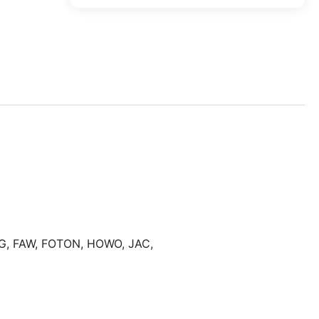
G
,
FAW
,
FOTON
,
HOWO
,
JAC
,