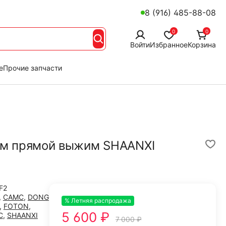
8 (916) 485-88-08
0
0
Войти
Избранное
Корзина
е
Прочие запчасти
м прямой выжим SHAANXI
F2
,
CAMC
,
DONG
% Летняя распродажа
-20%
,
FOTON
,
5 600 ₽
C
,
SHAANXI
7 000 ₽