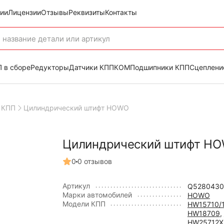
ии
Лицензии
Отзывы
Реквизиты
Контакты
 в сборе
Редукторы
Датчики КПП
КОМ
Подшипники КПП
Сцеплени
 КПП
Цилиндрический штифт HOWO
Цилиндрический штифт H
0
0 отзывов
Артикул
Q5280430
Марки автомобилей
HOWO
Модели КПП
HW15710/
HW18709
,
HW25712X