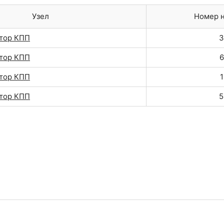
Узел
Номер н
тор КПП
3
тор КПП
6
тор КПП
1
тор КПП
5