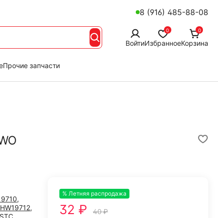
8 (916) 485-88-08
0
0
Войти
Избранное
Корзина
е
Прочие запчасти
OWO
% Летняя распродажа
-20%
19710
,
32 ₽
HW19712
,
40 ₽
STC