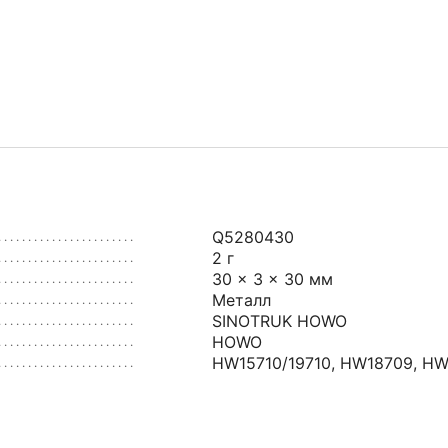
Q5280430
2 г
30 × 3 × 30 мм
Металл
SINOTRUK HOWO
HOWO
HW15710/19710
,
HW18709
,
HW