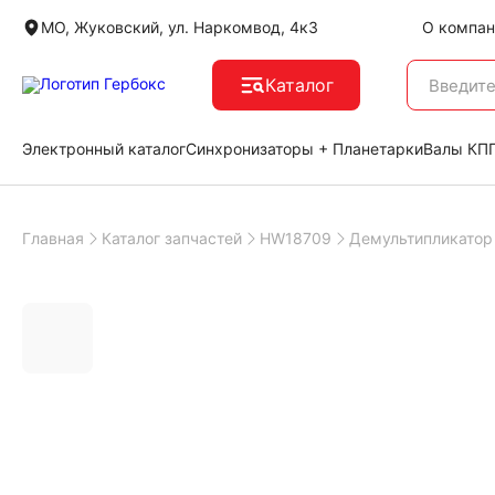
МО, Жуковский, ул. Наркомвод, 4к3
О компан
Каталог
Электронный каталог
Синхронизаторы + Планетарки
Валы КПП
Главная
Каталог запчастей
HW18709
Демультипликатор