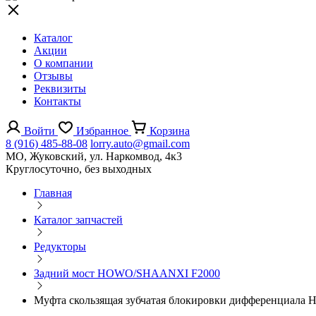
Каталог
Акции
О компании
Отзывы
Реквизиты
Контакты
Войти
Избранное
Корзина
8 (916) 485-88-08
lorry.auto@gmail.com
МО, Жуковский, ул. Наркомвод, 4к3
Круглосуточно, без выходных
Главная
Каталог запчастей
Редукторы
Задний мост HOWO/SHAANXI F2000
Муфта скользящая зубчатая блокировки дифференциала