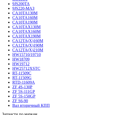
9JS200TA
9JS220-МАЗ
CA10TA130M
CA10TA160M
CA10TA190M
CA10TAX130M
CA10TAX160M
CA10TAX190M
CA12TA(X)160M
CA12TA(X)190M
CA12TA(X)210M
HW15710/19710
HW18709
HW19712
HW25712XSTC
RT-11509C
RT-11509G
RTD-11609A
ZF 4S-130P
ZF 5S-111GP
ZF 5S-150GP
ZF S6-90
Вал вторичный КПП
Запчасти по маркам