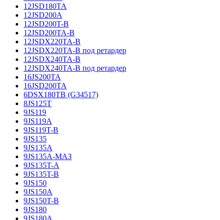
12JSD180TA
12JSD200A
12JSD200T-B
12JSD200TA-B
12JSDX220TA-B
12JSDX220TA-B под ретардер
12JSDX240TA-B
12JSDX240TA-B под ретардер
16JS200TA
16JSD200TA
6DSX180TB (G34517)
8JS125T
9JS119
9JS119A
9JS119T-B
9JS135
9JS135A
9JS135A-МАЗ
9JS135T-A
9JS135T-B
9JS150
9JS150A
9JS150T-B
9JS180
9JS180A