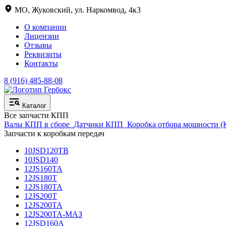
МО, Жуковский, ул. Наркомвод, 4к3
О компании
Лицензии
Отзывы
Реквизиты
Контакты
8 (916) 485-88-08
Каталог
Все запчасти КПП
Валы КПП в сборе
Датчики КПП
Коробка отбора мощности 
Запчасти к коробкам передач
10JSD120TB
10JSD140
12JS160TA
12JS180T
12JS180TA
12JS200T
12JS200TA
12JS200TA-МАЗ
12JSD160A