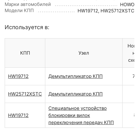
Марки автомобилей
HOWO
Модели КПП
HW19712
,
HW25712XSTC
Используется в:
Ном
КПП
Узел
на
схе
HW19712
Демультипликатор КПП
78
HW25712XSTC
Демультипликатор КПП
Специальное устройство
8
HW19712
блокировки вилок
переключения передач КПП