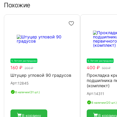
Похожие
% Летняя распродажа
-20%
% Летняя распродажа
-
160 ₽
400 ₽
200 ₽
500 ₽
Штуцер угловой 90 градусов
Прокладка к
подшипника п
Арт:
12845
(комплект)
В наличии
(31 шт.)
Арт:
14311
В наличии
(20 шт.)
В корзину
В корзин