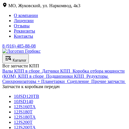
МО, Жуковский, ул. Наркомвод, 4к3
О компании
Лицензии
Отзывы
Реквизиты
Контакты
8 (916) 485-88-08
Каталог
Все запчасти КПП
Валы КПП в сборе
Датчики КПП
Коробка отбора мощности
(КОМ)
КПП в сборе
Подшипники КПП
Редукторы
Синхронизаторы + Планетарки
Сцепление
Прочие запчасти
Запчасти к коробкам передач
10JSD120TB
10JSD140
12JS160TA
12JS180T
12JS180TA
12JS200T
12JS200TA