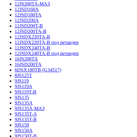
12JS200TA-МАЗ
12JSD160A
12JSD180TA
12JSD200A
12JSD200T-B
12JSD200TA-B
12JSDX220TA-B
12JSDX220TA-B под ретардер
12JSDX240TA-B
12JSDX240TA-B под ретардер
16JS200TA
16JSD200TA
6DSX180TB (G34517)
8JS125T
9JS119
9JS119A
9JS119T-B
9JS135
9JS135A
9JS135A-МАЗ
9JS135T-A
9JS135T-B
9JS150
9JS150A
9JS150T-B