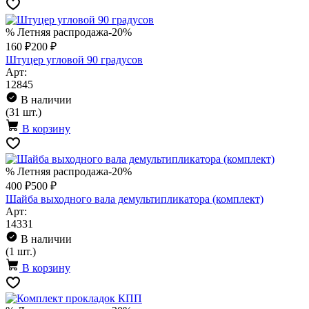
% Летняя распродажа
-20%
160 ₽
200 ₽
Штуцер угловой 90 градусов
Арт:
12845
В наличии
(31 шт.)
В корзину
% Летняя распродажа
-20%
400 ₽
500 ₽
Шайба выходного вала демультипликатора (комплект)
Арт:
14331
В наличии
(1 шт.)
В корзину