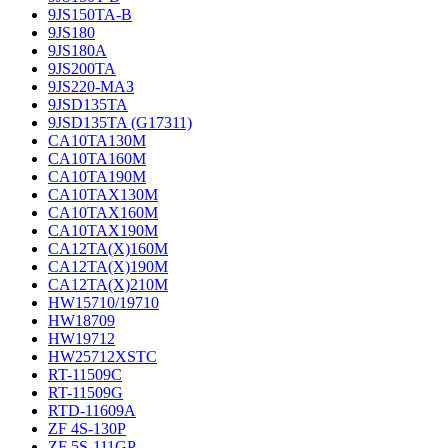
9JS150TA-B
9JS180
9JS180A
9JS200TA
9JS220-МАЗ
9JSD135TA
9JSD135TA (G17311)
CA10TA130M
CA10TA160M
CA10TA190M
CA10TAX130M
CA10TAX160M
CA10TAX190M
CA12TA(X)160M
CA12TA(X)190M
CA12TA(X)210M
HW15710/19710
HW18709
HW19712
HW25712XSTC
RT-11509C
RT-11509G
RTD-11609A
ZF 4S-130P
ZF 5S-111GP