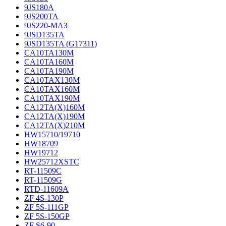
9JS180A
9JS200TA
9JS220-МАЗ
9JSD135TA
9JSD135TA (G17311)
CA10TA130M
CA10TA160M
CA10TA190M
CA10TAX130M
CA10TAX160M
CA10TAX190M
CA12TA(X)160M
CA12TA(X)190M
CA12TA(X)210M
HW15710/19710
HW18709
HW19712
HW25712XSTC
RT-11509C
RT-11509G
RTD-11609A
ZF 4S-130P
ZF 5S-111GP
ZF 5S-150GP
ZF S6-90