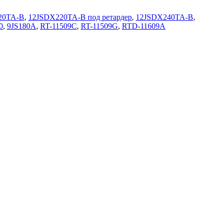
20TA-B
,
12JSDX220TA-B под ретардер
,
12JSDX240TA-B
,
0
,
9JS180A
,
RT-11509C
,
RT-11509G
,
RTD-11609A