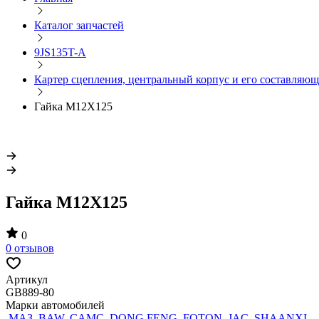
Каталог запчастей
9JS135T-A
Картер сцепления, центральный корпус и его составля
Гайка M12X125
Гайка M12X125
0
0 отзывов
Артикул
GB889-80
Марки автомобилей
МАЗ
,
BAW
,
CAMC
,
DONG FENG
,
FOTON
,
JAC
,
SHAANXI