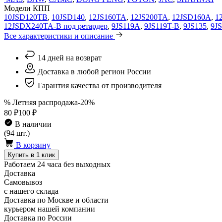
Модели КПП
10JSD120TB
,
10JSD140
,
12JS160TA
,
12JS200TA
,
12JSD160A
,
1
12JSDX240TA-B под ретардер
,
9JS119A
,
9JS119T-B
,
9JS135
,
9J
Все характеристики и описание
14 дней на возврат
Доставка в любой регион России
Гарантия качества от производителя
% Летняя распродажа
-20%
80 ₽
100 ₽
В наличии
(94 шт.)
В корзину
Купить в 1 клик
Работаем 24 часа без выходных
Доставка
Самовывоз
с нашего склада
Доставка по Москве и области
курьером нашей компании
Доставка по России