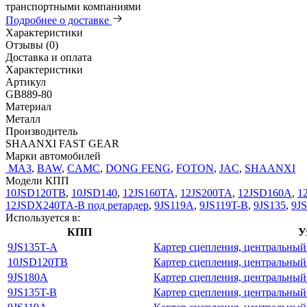
транспортными компаниями
Подробнее о доставке
Характеристики
Отзывы (0)
Доставка и оплата
Характеристики
Артикул
GB889-80
Материал
Металл
Производитель
SHAANXI FAST GEAR
Марки автомобилей
МАЗ
,
BAW
,
CAMC
,
DONG FENG
,
FOTON
,
JAC
,
SHAANXI
Модели КПП
10JSD120TB
,
10JSD140
,
12JS160TA
,
12JS200TA
,
12JSD160A
,
1
12JSDX240TA-B под ретардер
,
9JS119A
,
9JS119T-B
,
9JS135
,
9J
Используется в:
КПП
У
9JS135T-A
Картер сцепления, центральный
10JSD120TB
Картер сцепления, центральный
9JS180A
Картер сцепления, центральный
9JS135T-B
Картер сцепления, центральный