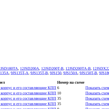
2JSD180TA
,
12JSD200A
,
12JSD200T-B
,
12JSD200TA-B
,
12JSDX2
S135A
,
9JS135T-A
,
9JS135T-B
,
9JS150
,
9JS150A
,
9JS150T-B
,
9JS18
зел
Номер на схеме
 корпус и его составляющие КПП
6
Показать схе
 корпус и его составляющие КПП
10
Показать схе
 корпус и его составляющие КПП
35
Показать схе
 корпус и его составляющие КПП
35
Показать схе