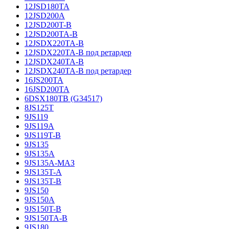
12JSD180TA
12JSD200A
12JSD200T-B
12JSD200TA-B
12JSDX220TA-B
12JSDX220TA-B под ретардер
12JSDX240TA-B
12JSDX240TA-B под ретардер
16JS200TA
16JSD200TA
6DSX180TB (G34517)
8JS125T
9JS119
9JS119A
9JS119T-B
9JS135
9JS135A
9JS135A-МАЗ
9JS135T-A
9JS135T-B
9JS150
9JS150A
9JS150T-B
9JS150TA-B
9JS180