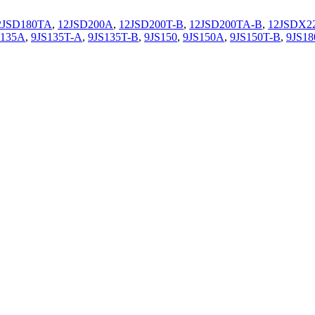
2JSD180TA
,
12JSD200A
,
12JSD200T-B
,
12JSD200TA-B
,
12JSDX2
S135A
,
9JS135T-A
,
9JS135T-B
,
9JS150
,
9JS150A
,
9JS150T-B
,
9JS18