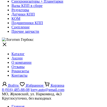
Синхронизаторы + Планетарки
Валы КПП в сборе
Редукторы
Датчики КПП
КОМ
Подшипники КПП
Сцепление
Прочие запчасти
Каталог
Акции
О компании
Отзывы
Реквизиты
Контакты
Войти
Избранное
Корзина
8 (916) 485-88-08
lorry.auto@gmail.com
МО, Жуковский, ул. Наркомвод, 4к3
Круглосуточно, без выходных
Главная