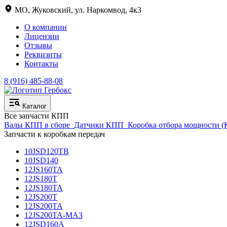
МО, Жуковский, ул. Наркомвод, 4к3
О компании
Лицензии
Отзывы
Реквизиты
Контакты
8 (916) 485-88-08
Каталог
Все запчасти КПП
Валы КПП в сборе
Датчики КПП
Коробка отбора мощности 
Запчасти к коробкам передач
10JSD120TB
10JSD140
12JS160TA
12JS180T
12JS180TA
12JS200T
12JS200TA
12JS200TA-МАЗ
12JSD160A