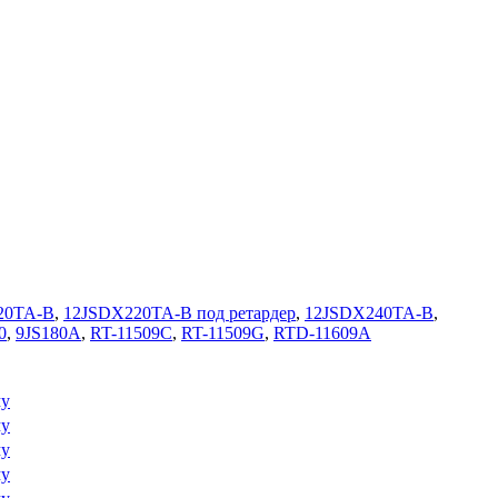
20TA-B
,
12JSDX220TA-B под ретардер
,
12JSDX240TA-B
,
0
,
9JS180A
,
RT-11509C
,
RT-11509G
,
RTD-11609A
му
му
му
му