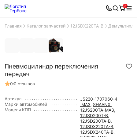
0
Главная
Каталог запчастей
12JSDX220TA-B
Демультипли
Пневмоцилиндр переключения
передач
0
0 отзывов
Артикул
JS220-1707060-4
Марки автомобилей
МАЗ
,
SHAANXI
Модели КПП
12JS200TA-МАЗ
,
12JSD200T-B
,
12JSD200TA-B
,
12JSDX220TA-B
,
12JSDX240TA-B
,