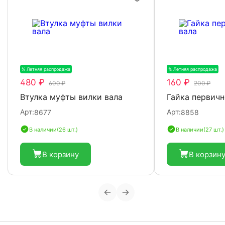
% Летняя распродажа
-20%
% Летняя распродажа
-
480 ₽
160 ₽
600 ₽
200 ₽
Втулка муфты вилки вала
Гайка первичн
Арт:
Арт:
8677
8858
В наличии
(26 шт.)
В наличии
(27 шт.)
В корзину
В корзин