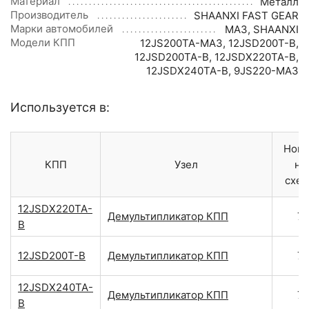
Материал
Металл
Производитель
SHAANXI FAST GEAR
Марки автомобилей
МАЗ
,
SHAANXI
Модели КПП
12JS200TA-МАЗ
,
12JSD200T-B
,
12JSD200TA-B
,
12JSDX220TA-B
,
12JSDX240TA-B
,
9JS220-МАЗ
Используется в:
Ном
КПП
Узел
на
схе
12JSDX220TA-
Демультипликатор КПП
7
B
12JSD200T-B
Демультипликатор КПП
7
12JSDX240TA-
Демультипликатор КПП
7
B